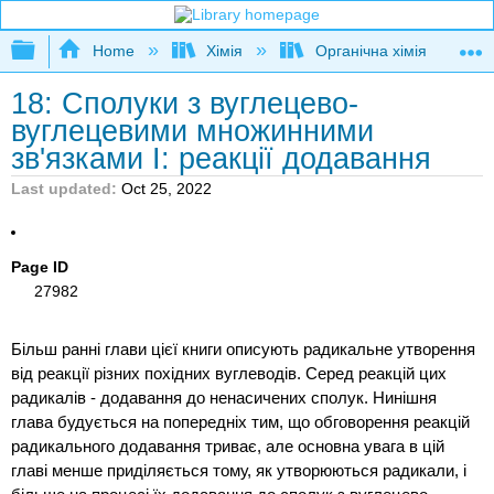
Expand/collapse global hierarchy
Home
Хімія
Органічна хімія
18: Сполуки з вуглецево-
вуглецевими множинними
зв'язками I: реакції додавання
Last updated
Oct 25, 2022
Page ID
27982
Більш ранні глави цієї книги описують радикальне утворення
від реакції різних похідних вуглеводів. Серед реакцій цих
радикалів - додавання до ненасичених сполук. Нинішня
глава будується на попередніх тим, що обговорення реакцій
радикального додавання триває, але основна увага в цій
главі менше приділяється тому, як утворюються радикали, і