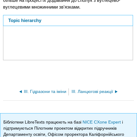
більше на процесі їх додавання до сполук з вуглецево-
вуглецевими множинними зв'язками.
Topic hierarchy
ІІІ. Гідразони та іміни
III. Ланцюгові реакції
Бібліотеки LibreTexts працюють на базі
NICE CXone Expert
і
підтримуються Пілотним проектом відкритих підручників
Департаменту освіти, Офісом проректора Каліфорнійського