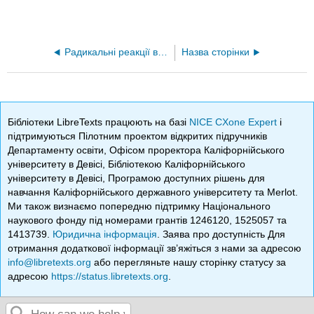
Радикальні реакції вуглеводів II: радикальні реакції вуглеводів
Назва сторінки
Бібліотеки LibreTexts працюють на базі
NICE CXone Expert
і
підтримуються Пілотним проектом відкритих підручників
Департаменту освіти, Офісом проректора Каліфорнійського
університету в Девісі, Бібліотекою Каліфорнійського
університету в Девісі, Програмою доступних рішень для
навчання Каліфорнійського державного університету та Merlot.
Ми також визнаємо попередню підтримку Національного
наукового фонду під номерами грантів 1246120, 1525057 та
1413739.
Юридична інформація
. Заява про доступність Для
отримання додаткової інформації зв’яжіться з нами за адресою
info@libretexts.org
або перегляньте нашу сторінку статусу за
адресою
https://status.libretexts.org
.