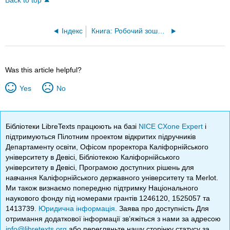
Back to top
Індекс
Книга: Робочий зошит з номенклатури органічної хімії (O'Donnell)
Was this article helpful?
Yes
No
Бібліотеки LibreTexts працюють на базі
NICE CXone Expert
і
підтримуються Пілотним проектом відкритих підручників
Департаменту освіти, Офісом проректора Каліфорнійського
університету в Девісі, Бібліотекою Каліфорнійського
університету в Девісі, Програмою доступних рішень для
навчання Каліфорнійського державного університету та Merlot.
Ми також визнаємо попередню підтримку Національного
наукового фонду під номерами грантів 1246120, 1525057 та
1413739.
Юридична інформація
. Заява про доступність Для
отримання додаткової інформації зв’яжіться з нами за адресою
info@libretexts.org
або перегляньте нашу сторінку статусу за