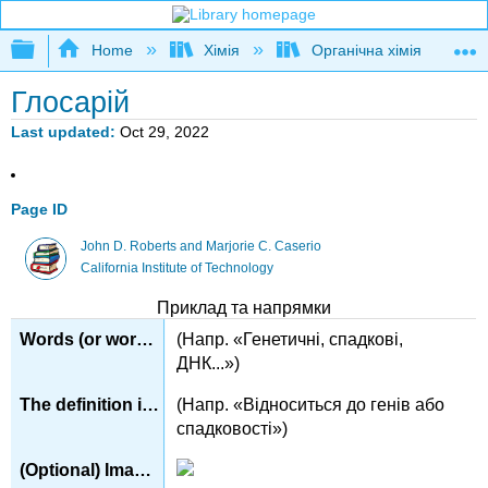
Expand/collapse global hierarchy
Home
Хімія
Органічна хімія
Глосарій
Last updated
Oct 29, 2022
Page ID
John D. Roberts and Marjorie C. Caserio
California Institute of Technology
Приклад та напрямки
(Напр. «Генетичні, спадкові,
ДНК...»)
(Напр. «Відноситься до генів або
спадковості»)