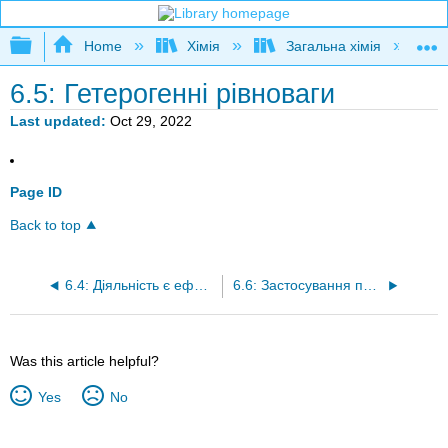
Expand/collapse global hierarchy
Home
Хімія
Загальна хімія
6.5: Гетерогенні рівноваги
Last updated
Oct 29, 2022
Page ID
Back to top
6.4: Діяльність є ефективною концентрацією
6.6: Застосування постійної рівноваги
Was this article helpful?
Yes
No