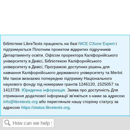
Бібліотеки LibreTexts працюють на базі
NICE CXone Expert
і
підтримуються Пілотним проектом відкритих підручників
Департаменту освіти, Офісом проректора Каліфорнійського
університету в Девісі, Бібліотекою Каліфорнійського
університету в Девісі, Програмою доступних рішень для
навчання Каліфорнійського державного університету та Merlot.
Ми також визнаємо попередню підтримку Національного
наукового фонду під номерами грантів 1246120, 1525057 та
1413739.
Юридична інформація
. Заява про доступність Для
отримання додаткової інформації зв’яжіться з нами за адресою
info@libretexts.org
або перегляньте нашу сторінку статусу за
адресою
https://status.libretexts.org
.