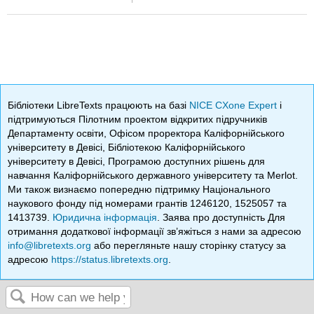
Бібліотеки LibreTexts працюють на базі
NICE CXone Expert
і
підтримуються Пілотним проектом відкритих підручників
Департаменту освіти, Офісом проректора Каліфорнійського
університету в Девісі, Бібліотекою Каліфорнійського
університету в Девісі, Програмою доступних рішень для
навчання Каліфорнійського державного університету та Merlot.
Ми також визнаємо попередню підтримку Національного
наукового фонду під номерами грантів 1246120, 1525057 та
1413739.
Юридична інформація
. Заява про доступність Для
отримання додаткової інформації зв’яжіться з нами за адресою
info@libretexts.org
або перегляньте нашу сторінку статусу за
адресою
https://status.libretexts.org
.