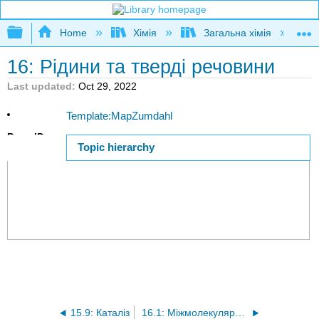
Expand/collapse global hierarchy
Home
Хімія
Загальна хімія
16: Рідини та тверді речовини
Last updated
Oct 29, 2022
Template:MapZumdahl
Page ID
Topic hierarchy
105879
15.9: Каталіз
16.1: Міжмолекулярні сили