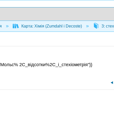
ія
Карта: Хімія (Zumdahl і Decoste)
3: сте
or/Мольс% 2C_відсотки%2C_і_стехіометрія"}}