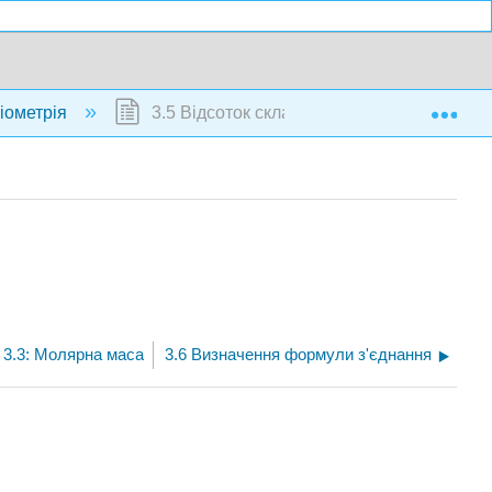
Exp
хіометрія
3.5 Відсоток складу сполук
3.3: Молярна маса
3.6 Визначення формули з'єднання