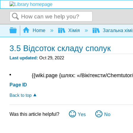
Search
Expand/collapse global hierarchy
Home
Хімія
Загальна хім
3.5 Відсоток складу сполук
Last updated
Oct 29, 2022
{{wiki.page {шлях: «/Вікітексти/Chemtut
Page ID
Back to top
Was this article helpful?
Yes
No