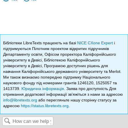
Бібліотеки LibreTexts працюють на базі
NICE CXone Expert
і
підтримуються Пілотним проектом відкритих підручників
Департаменту освіти, Офісом проректора Каліфорнійського
університету в Девісі, Бібліотекою Каліфорнійського
університету в Девісі, Програмою доступних рішень для
навчання Каліфорнійського державного університету та Merlot.
Ми також визнаємо попередню підтримку Національного
наукового фонду під номерами грантів 1246120, 1525057 та
1413739.
Юридична інформація
. Заява про доступність Для
отримання додаткової інформації зв’яжіться з нами за адресою
info@libretexts.org
або перегляньте нашу сторінку статусу за
адресою
https://status.libretexts.org
.