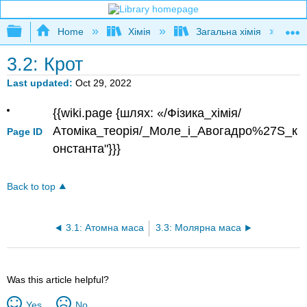
Expand/collapse global hierarchy
Home
Хімія
Загальна хімія
3.2: Крот
Last updated
Oct 29, 2022
{{wiki.page {шлях: «/Фізика_хімія/
Атоміка_теорія/_Моле_і_Авогадро%27S_к
Page ID
онстанта"}}}
Back to top
3.1: Атомна маса
3.3: Молярна маса
Was this article helpful?
Yes
No