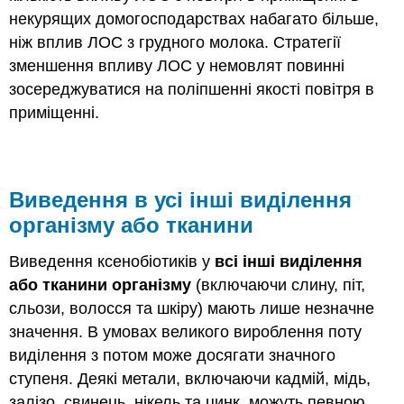
некурящих домогосподарствах набагато більше,
ніж вплив ЛОС з грудного молока. Стратегії
зменшення впливу ЛОС у немовлят повинні
зосереджуватися на поліпшенні якості повітря в
приміщенні.
Виведення в усі інші виділення
організму або тканини
Виведення ксенобіотиків у
всі інші виділення
або тканини організму
(включаючи слину, піт,
сльози, волосся та шкіру) мають лише незначне
значення. В умовах великого вироблення поту
виділення з потом може досягати значного
ступеня. Деякі метали, включаючи кадмій, мідь,
залізо, свинець, нікель та цинк, можуть певною