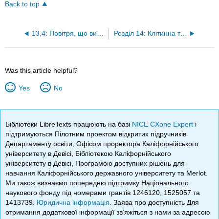
Back to top
13,4: Повітря, що видихається
Розділ 14: Клітинна токсикологія
Was this article helpful?
Yes
No
Бібліотеки LibreTexts працюють на базі
NICE CXone Expert
і
підтримуються Пілотним проектом відкритих підручників
Департаменту освіти, Офісом проректора Каліфорнійського
університету в Девісі, Бібліотекою Каліфорнійського
університету в Девісі, Програмою доступних рішень для
навчання Каліфорнійського державного університету та Merlot.
Ми також визнаємо попередню підтримку Національного
наукового фонду під номерами грантів 1246120, 1525057 та
1413739.
Юридична інформація
. Заява про доступність Для
отримання додаткової інформації зв’яжіться з нами за адресою