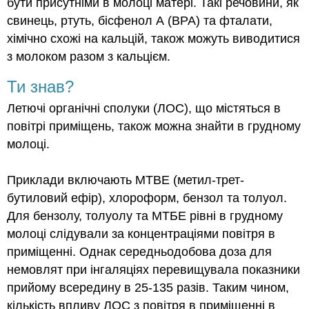
бути присутніми в молоці матері. Такі речовини, як
свинець, ртуть, бісфенол А (BPA) та фталати,
хімічно схожі на кальцій, також можуть виводитися
з молоком разом з кальцієм.
Ти знав?
Летючі органічні сполуки (ЛОС), що містяться в
повітрі приміщень, також можна знайти в грудному
молоці.
Приклади включають MTBE (метил-трет-
бутиловий ефір), хлороформ, бензол та толуол.
Для бензолу, толуолу та МТБЕ рівні в грудному
молоці слідували за концентраціями повітря в
приміщенні. Однак середньодобова доза для
немовлят при інгаляціях перевищувала показники
прийому всередину в 25-135 разів. Таким чином,
кількість впливу ЛОС з повітря в приміщенні в