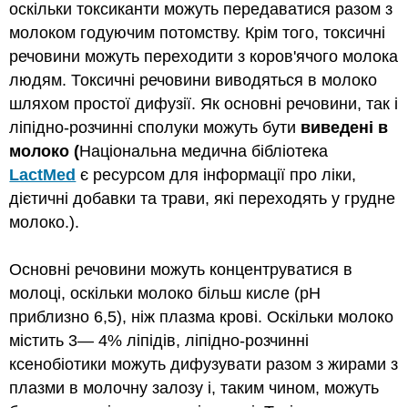
оскільки токсиканти можуть передаватися разом з
молоком годуючим потомству. Крім того, токсичні
речовини можуть переходити з коров'ячого молока
людям. Токсичні речовини виводяться в молоко
шляхом простої дифузії. Як основні речовини, так і
ліпідно-розчинні сполуки можуть бути
виведені в
молоко (
Національна медична бібліотека
LactMed
є ресурсом для інформації про ліки,
дієтичні добавки та трави, які переходять у грудне
молоко.).
Основні речовини можуть концентруватися в
молоці, оскільки молоко більш кисле (рН
приблизно 6,5), ніж плазма крові. Оскільки молоко
містить 3— 4% ліпідів, ліпідно-розчинні
ксенобіотики можуть дифузувати разом з жирами з
плазми в молочну залозу і, таким чином, можуть