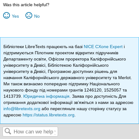
Was this article helpful?
Yes
No
Бібліотеки LibreTexts працюють на базі
NICE CXone Expert
і
підтримуються Пілотним проектом відкритих підручників
Департаменту освіти, Офісом проректора Каліфорнійського
університету в Девісі, Бібліотекою Каліфорнійського
університету в Девісі, Програмою доступних рішень для
навчання Каліфорнійського державного університету та Merlot.
Ми також визнаємо попередню підтримку Національного
наукового фонду під номерами грантів 1246120, 1525057 та
1413739.
Юридична інформація
. Заява про доступність Для
отримання додаткової інформації зв’яжіться з нами за адресою
info@libretexts.org
або перегляньте нашу сторінку статусу за
адресою
https://status.libretexts.org
.