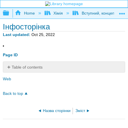
Expand/collapse global hierarchy
Home
Хімія
Вступний, концептуальн
Інфосторінка
Last updated
Oct 25, 2022
Page ID
Table of contents
No
headers
Web
Back to top
Назва сторінки
Зміст