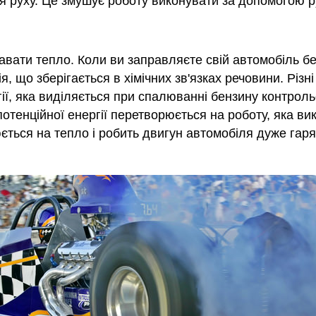
ія руху. Це змушує роботу виконувати за допомогою р
давати тепло. Коли ви заправляєте свій автомобіль б
ія, що зберігається в хімічних зв'язках речовини. Різн
ергії, яка виділяється при спалюванні бензину контро
а потенційної енергії перетворюється на роботу, яка 
юється на тепло і робить двигун автомобіля дуже гар