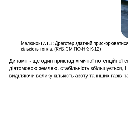
17.1.
1
Малюнок
: Драгстер здатний прискорюватися
17.1.
1
кількість тепла. (КУБ.СМ ПО-НК; К-12)
Динаміт - ще один приклад хімічної потенційної 
діатомовою землею, стабільність збільшується, і
виділяючи велику кількість азоту та інших газів 