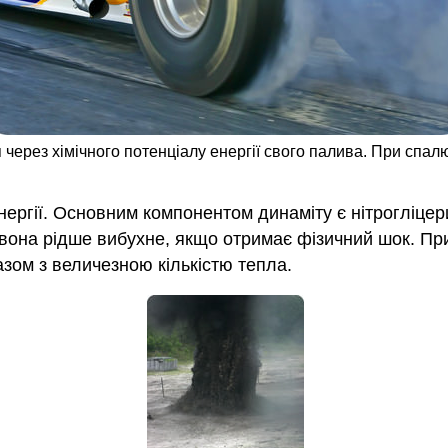
 через хімічного потенціалу енергії свого палива. При спа
енергії. Основним компонентом динаміту є нітрогліцер
 вона рідше вибухне, якщо отримає фізичний шок. Пр
разом з величезною кількістю тепла.