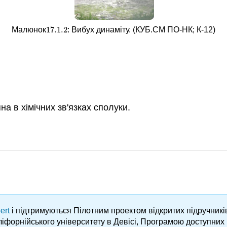
17.1.
2
Малюнок
: Вибух динаміту. (КУБ.СМ ПО-НК; К-12)
17.1.
2
на в хімічних зв'язках сполуки.
ert
і підтримуються Пілотним проектом відкритих підручник
аліфорнійського університету в Девісі, Програмою доступни