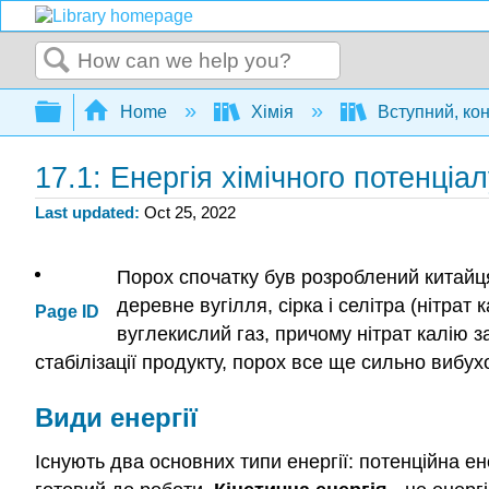
Search
Expand/collapse global hierarchy
Home
Хімія
Вступний, ко
17.1: Енергія хімічного потенціа
Last updated
Oct 25, 2022
Порох спочатку був розроблений китайця
деревне вугілля, сірка і селітра (нітра
Page ID
вуглекислий газ, причому нітрат калію 
стабілізації продукту, порох все ще сильно вибу
Види енергії
Існують два основних типи енергії: потенційна ене