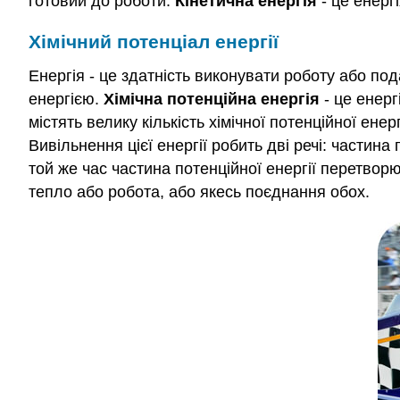
готовий до роботи.
Кінетична енергія
- це енерг
Хімічний потенціал енергії
Енергія - це здатність виконувати роботу або по
енергією.
Хімічна потенційна енергія
- це енерг
містять велику кількість хімічної потенційної ен
Вивільнення цієї енергії робить дві речі: частин
той же час частина потенційної енергії перетвор
тепло або робота, або якесь поєднання обох.