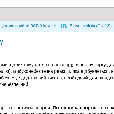
нцептуальний та ЗОБ Хімія
Вступна хімія (CK-12)
лу
ми в дев'ятому столітті нашої
ери
, в першу чергу дл
т калію). Вибухонебезпечна реакція, яка відбувається
забезпечує додатковий кисень, необхідний для швидко
хонебезпечний.
ргія і кінетична енергія.
Потенційна енергія
- це на