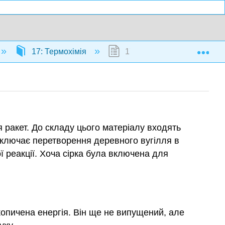
Exp
17: Термохімія
17.1: Енергія хімічного по
я ракет. До складу цього матеріалу входять
, включає перетворення деревного вугілля в
ї реакції. Хоча сірка була включена для
копичена енергія. Він ще не випущений, але