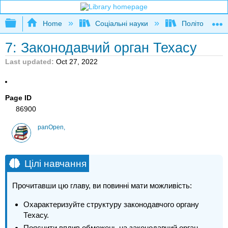
Expand/collapse global hierarchy
Home
Соціальні науки
Політологія та
7: Законодавчий орган Техасу
Last updated
Oct 27, 2022
Page ID
86900
panOpen,
Цілі навчання
Прочитавши цю главу, ви повинні мати можливість:
Охарактеризуйте структуру законодавчого органу
Техасу.
Пояснити вплив обмежень на законодавчий орган