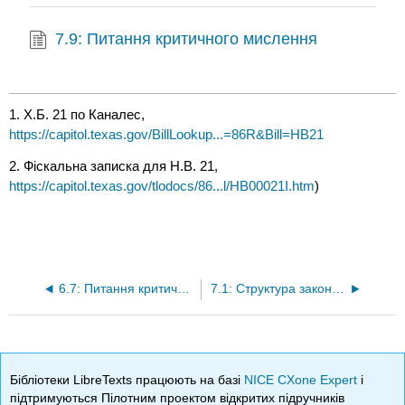
7.9: Питання критичного мислення
1. Х.Б. 21 по Каналес,
https://capitol.texas.gov/BillLookup...=86R&Bill=HB21
2. Фіскальна записка для H.B. 21,
https://capitol.texas.gov/tlodocs/86...l/HB00021I.htm
)
6.7: Питання критичного мислення
7.1: Структура законодавчого органу Техасу
Бібліотеки LibreTexts працюють на базі
NICE CXone Expert
і
підтримуються Пілотним проектом відкритих підручників