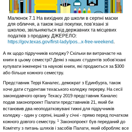
Малюнок 7.1 На вихідних до школи в серпні маски
для обличчя, а також інші покупки, пов'язані зі
школою, звільняються від державних та місцевих
податків з продажу. ДЖЕРЕЛО:
https://gov.texas.gov/first-lady/pos...x-free-weekend
.
А як щодо підручників коледжу? Скільки ви витрачаєте на
книги в цьому семестрі? Деякі з наших студентів зобов'язані
купувати інженерні та наукові книги, які продаються за $300
або більше кожного семестру.
Представник Террі Каналес, демократ з Единбурга, також
хоче дати студентам техаського коледжу перерву. На сесії
законодавчого органу Техасу 2019 представник Каналес
подав законопроект Палати представників 21, який би
встановив два неоподатковувані тижні для підручників
коледжу - один у серпні, інший у січні - прямо перед початком
1
кожного довгого семестру.
Законопроект був переданий до
Комітету з питань шляхів і засобів Палати, який обробляє все