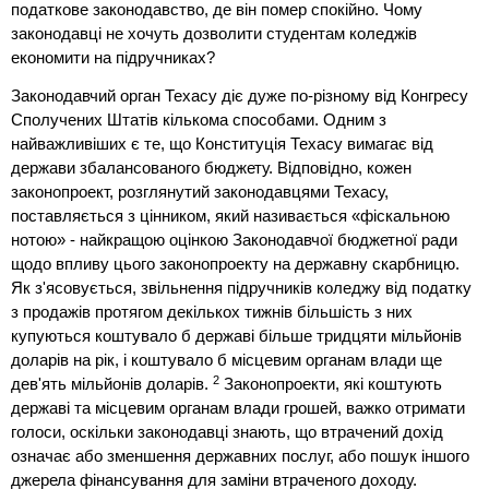
податкове законодавство, де він помер спокійно. Чому
законодавці не хочуть дозволити студентам коледжів
економити на підручниках?
Законодавчий орган Техасу діє дуже по-різному від Конгресу
Сполучених Штатів кількома способами. Одним з
найважливіших є те, що Конституція Техасу вимагає від
держави збалансованого бюджету. Відповідно, кожен
законопроект, розглянутий законодавцями Техасу,
поставляється з цінником, який називається «фіскальною
нотою» - найкращою оцінкою Законодавчої бюджетної ради
щодо впливу цього законопроекту на державну скарбницю.
Як з'ясовується, звільнення підручників коледжу від податку
з продажів протягом декількох тижнів більшість з них
купуються коштувало б державі більше тридцяти мільйонів
доларів на рік, і коштувало б місцевим органам влади ще
2
дев'ять мільйонів доларів.
Законопроекти, які коштують
державі та місцевим органам влади грошей, важко отримати
голоси, оскільки законодавці знають, що втрачений дохід
означає або зменшення державних послуг, або пошук іншого
джерела фінансування для заміни втраченого доходу.