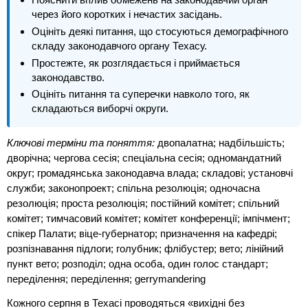
через його коротких і нечастих засідань.
Оцініть деякі питання, що стосуються демографічного
складу законодавчого органу Техасу.
Простежте, як розглядається і приймається
законодавство.
Оцініть питання та суперечки навколо того, як
складаються виборчі округи.
Ключові терміни та поняття:
двопалатна; надбільшість;
дворічна; чергова сесія; спеціальна сесія; одномандатний
округ; громадянська законодавча влада; складові; установчі
служби; законопроект; спільна резолюція; одночасна
резолюція; проста резолюція; постійний комітет; спільний
комітет; тимчасовий комітет; комітет конференції; імпічмент;
спікер Палати; віце-губернатор; призначення на кафедрі;
розпізнавання підлоги; голубник; флібустер; вето; лінійний
пункт вето; розподіл; одна особа, один голос стандарт;
переділення; переділення; gerrymandering
Кожного серпня в Техасі проводяться «вихідні без