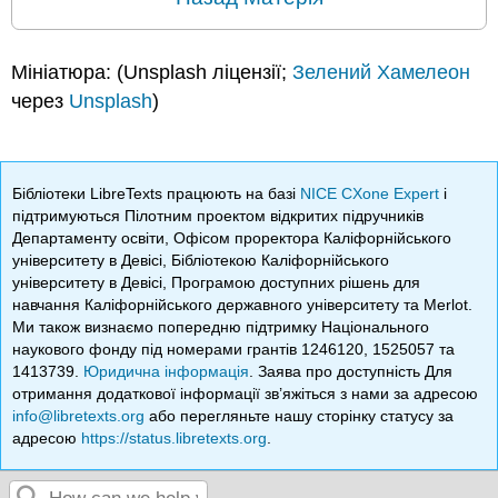
Мініатюра: (Unsplash ліцензії;
Зелений Хамелеон
через
Unsplash
)
Бібліотеки LibreTexts працюють на базі
NICE CXone Expert
і
підтримуються Пілотним проектом відкритих підручників
Департаменту освіти, Офісом проректора Каліфорнійського
університету в Девісі, Бібліотекою Каліфорнійського
університету в Девісі, Програмою доступних рішень для
навчання Каліфорнійського державного університету та Merlot.
Ми також визнаємо попередню підтримку Національного
наукового фонду під номерами грантів 1246120, 1525057 та
1413739.
Юридична інформація
. Заява про доступність Для
отримання додаткової інформації зв’яжіться з нами за адресою
info@libretexts.org
або перегляньте нашу сторінку статусу за
адресою
https://status.libretexts.org
.