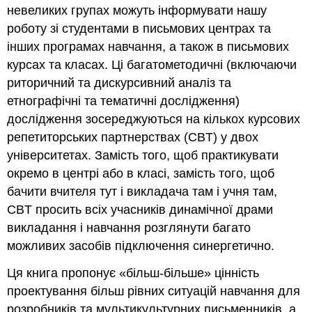
невеликих групах можуть інформувати нашу
роботу зі студентами в письмових центрах та
інших програмах навчання, а також в письмових
курсах та класах. Ці багатометодичні (включаючи
риторичний та дискурсивний аналіз та
етнографічні та тематичні дослідження)
дослідження зосереджуються на кількох курсових
репетиторських партнерствах (CBT) у двох
університетах. Замість того, щоб практикувати
окремо в центрі або в класі, замість того, щоб
бачити вчителя тут і викладача там і учня там,
CBT просить всіх учасників динамічної драми
викладання і навчання розглянути багато
можливих засобів підключення синергетично.
Ця книга пропонує «більш-більше» цінність
проектування більш рівних ситуацій навчання для
розробників та мультикультурних письменників, а