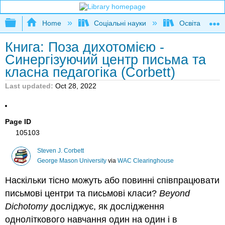
Expand/collapse global hierarchy
Home
Соціальні науки
Освіта та про
Книга: Поза дихотомією -
Синергізуючий центр письма та
класна педагогіка (Corbett)
Last updated
Oct 28, 2022
Page ID
105103
Steven J. Corbett
George Mason University
via
WAC Clearinghouse
Наскільки тісно можуть або повинні співпрацювати
письмові центри та письмові класи?
Beyond
Dichotomy
досліджує, як дослідження
одноліткового навчання один на один і в