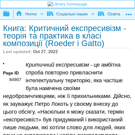
Expand/collapse global hierarchy
Home
Соціальні науки
Освіта та про
Книга: Критичний експресивізм -
теорія та практика в класі
композиції (Roeder і Gatto)
Last updated
Oct 27, 2022
Критичний експресивізм
- це амбітна
спроба повторно привласнити
Page ID
84907
інтелектуальну територію, яка частіше
була намічена своїми
недоброзичливцями, ніж її прихильниками. Дійсно,
як зауважує Петро Локоть у своєму внеску до
цього обсягу, «Наскільки я можу сказати, термін
«експресивіст» був придуманий і використаний
лише людьми, які хотіли слово для людей, яких