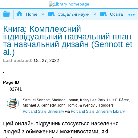
Expand/collapse global hierarchy
Home
Соціальні науки
Освіта та про
Книга: Комплексний
індивідуальний навчальний план
та навчальний дизайн (Sennott et
al.)
Last updated
Oct 27, 2022
Page ID
82741
Samuel Sennott, Sheldon Loman, Kristy Lee Park, Luis F. Pérez,
Michael J. Kennedy, John Romig, & Wendy J. Rodgers
Portland State University
via
Portland State University Library
Цей онлайн-підручник стосується населення
людей з обмеженими можливостями, які