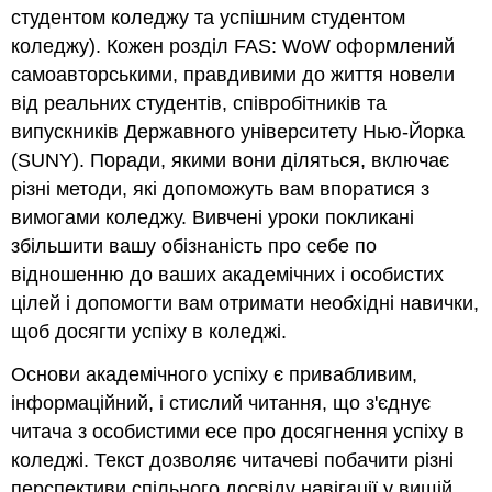
студентом коледжу та успішним студентом
коледжу). Кожен розділ FAS: WoW оформлений
самоавторськими, правдивими до життя новели
від реальних студентів, співробітників та
випускників Державного університету Нью-Йорка
(SUNY). Поради, якими вони діляться, включає
різні методи, які допоможуть вам впоратися з
вимогами коледжу. Вивчені уроки покликані
збільшити вашу обізнаність про себе по
відношенню до ваших академічних і особистих
цілей і допомогти вам отримати необхідні навички,
щоб досягти успіху в коледжі.
Основи академічного успіху є привабливим,
інформаційний, і стислий читання, що з'єднує
читача з особистими есе про досягнення успіху в
коледжі. Текст дозволяє читачеві побачити різні
перспективи спільного досвіду навігації у вищій