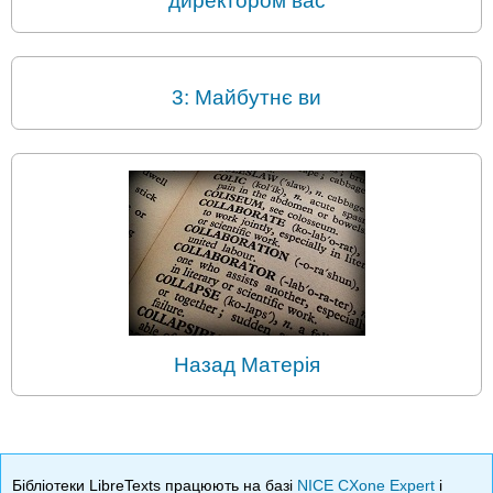
директором вас
3: Майбутнє ви
Назад Матерія
Бібліотеки LibreTexts працюють на базі
NICE CXone Expert
і