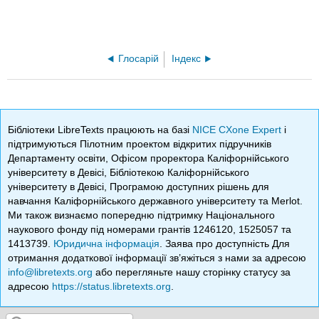
Глосарій
Індекс
Бібліотеки LibreTexts працюють на базі
NICE CXone Expert
і
підтримуються Пілотним проектом відкритих підручників
Департаменту освіти, Офісом проректора Каліфорнійського
університету в Девісі, Бібліотекою Каліфорнійського
університету в Девісі, Програмою доступних рішень для
навчання Каліфорнійського державного університету та Merlot.
Ми також визнаємо попередню підтримку Національного
наукового фонду під номерами грантів 1246120, 1525057 та
1413739.
Юридична інформація
. Заява про доступність Для
отримання додаткової інформації зв’яжіться з нами за адресою
info@libretexts.org
або перегляньте нашу сторінку статусу за
адресою
https://status.libretexts.org
.