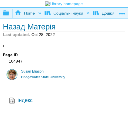
Expand/collapse global hierarchy
Home
Соціальні науки
Дошкільна ос
Назад Матерія
Last updated
Oct 28, 2022
Page ID
104947
Susan Eliason
Bridgewater State University
Індекс