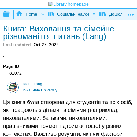
Expand/collapse global hierarchy
Home
Соціальні науки
Дошкільна ос
Книга: Виховання та сімейне
різноманіття питань (Lang)
Last updated
Oct 27, 2022
Page ID
81072
Diana Lang
Iowa State University
Ця книга була створена для студентів та всіх осіб,
які працюють з дітьми та сім'ями (наприклад,
вихователями, батьками, вихователями,
працівниками прямої підтримки тощо) у різних
контекстах. Важливо розуміти, як і які фактори