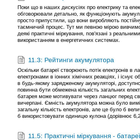
Поки що в наших дискусіях про електрику та еле
обговорювали детально, як функціонують акуму
просто припустили, що вони виробляють постійн
таємничий процес. Тут ми певною мірою вивчимо
деякі практичні міркування, пов'язані з реальним
використанням в енергетичних системах.
11.3: Рейтинги акумулятора
Оскільки батареї створюють потік електронів в 
електронами в іонних хімічних реакціях, і існує 
в будь-якому зарядженому акумуляторі, доступн
повинна бути обмежена кількість загальних електр
батарея може мотивувати через ланцюг перед св
вичерпані. Ємність акумулятора можна було вимі
загальну кількість електронів, але це було б вели
б використовувати одиницю кулона (дорівнює 6,2
11.5: Практичні міркування - батаре