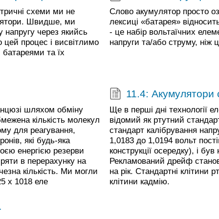
ктричні схеми ми не
Слово акумулятор просто оз
лятори. Швидше, ми
лексиці «батарея» відносить
у напругу через якийсь
- це набір вольтаїчних елем
 цей процес і висвітлимо
напруги та/або струму, ніж
и батареями та їх
11.4: Акумулятори
ланцюзі шляхом обміну
Ще в перші дні технології 
обмежена кількість молекул
відомий як ртутний стандар
ому для реагування,
стандарт калібрування напру
онів, які будь-яка
1,0183 до 1,0194 вольт пості
оєю енергією резерви
конструкції осередку), і бу
ряти в перерахунку на
Рекламований дрейф станови
чезна кількість. Ми могли
на рік. Стандартні клітини р
5 х 1018 еле
клітини кадмію.
ї