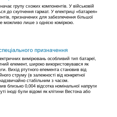
начає групу схожих компонентів. У військовій
ся до скупчення гармат. У електриці «батарея»
ентів, призначених для забезпечення більшої
 це можливо лише з однією коміркою.
 спеціального призначення
електричних вимірювань особливий тип батареї,
тний елемент, широко використовувався як
ги. Вихід ртутного елемента становив від
йного струму (в залежності від конкретної
в надзвичайно стабільним з часом.
в близько 0,004 відсотка номінальної напруги
туті іноді були відомі як клітини Вестона або