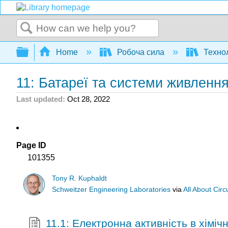
Search
Expand/collapse global hierarchy
Home
Робоча сила
Технол
11: Батареї та системи живленн
Last updated
Oct 28, 2022
Page ID
101355
Tony R. Kuphaldt
Schweitzer Engineering Laboratories
via
All About Circ
11.1: Електронна активність в хіміч