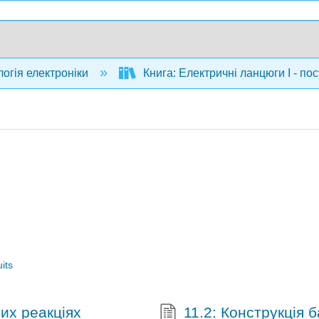
огія електроніки
Книга: Електричні ланцюги I - пос
я
uits
них реакціях
11.2: Конструкція 