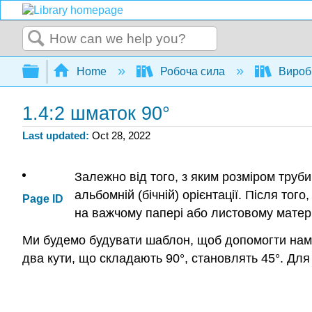
Search
Expand/collapse global hierarchy
Home
Робоча сила
Вироб
1.4:2 шматок 90°
Last updated
Oct 28, 2022
Залежно від того, з яким розміром труб
альбомній (бічній) орієнтації. Після т
Page ID
на важчому папері або листовому матері
Ми будемо будувати шаблон, щоб допомогти нам 
два кути, що складають 90°, становлять 45°. Для