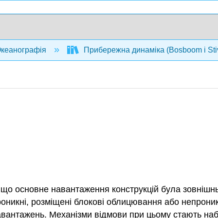
кеанографія
Прибережна динаміка (Bosboom і Sti
що основне навантаження конструкцій була зовнішньо
роникні, розміщені блокові облицювання або непроникн
авантажень. Механізми відмови при цьому стають на