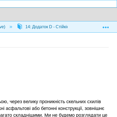
Exp
ve)
14: Додаток D - Стійкість конструкцій
ю, через велику проникність скельних схилів
і асфальтові або бетонні конструкції, зовнішнє
багато складнішими. Ми не будемо розглядати це