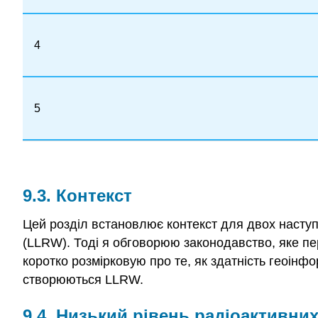
4
5
9.3. Контекст
Цей розділ встановлює контекст для двох наступ
(LLRW). Тоді я обговорюю законодавство, яке пе
коротко розмірковую про те, як здатність геоінф
створюються LLRW.
9.4. Низький рівень радіоактивних