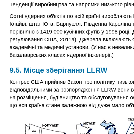
Тенденції виробництва та напрямки низького рівн
Сотні ядерних об'єктів по всій країні виробляють
Клайві, штат Юта, Барнуелл, Південна Кароліна 
порівняно з 1419 000 кубічних футів у 1998 році.
регулювання США, 2011a). Джерела включають ядер
академічні та медичні установи. (У нас є невелик
бакалаврських класах ядерної інженерії.)
9.5. Місце зберігання LLRW
Конгрес США прийняв Закон про політику низьког
відповідальними за розпорядження LLRW вони в
на розміщення, будівництво та обслуговування об'
що вся країна стане залежною від дуже мало об'єк