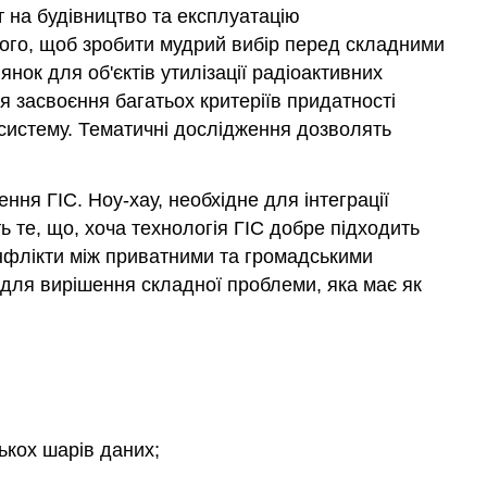
т на будівництво та експлуатацію
того, щоб зробити мудрий вибір перед складними
нок для об'єктів утилізації радіоактивних
я засвоєння багатьох критеріїв придатності
у систему. Тематичні дослідження дозволять
ння ГІС. Ноу-хау, необхідне для інтеграції
ь те, що, хоча технологія ГІС добре підходить
онфлікти між приватними та громадськими
С для вирішення складної проблеми, яка має як
ькох шарів даних;