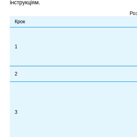
інструкціям.
Роз
Крок
1
2
3