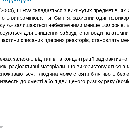
2004), LLRW складається з викинутих предметів, як
ного випромінювання. Сміття, захисний одяг та вико
ласу А» залишаються небезпечними менше 100 років. 
товуються для очищення забрудненої води на атомни
ві частини списаних ядерних реакторів, становлять м
ах залежно від типів та концентрації радіоактивного
деякі радіоактивні матеріали, що використовуються в
поживаються, і людина може стояти біля нього без е
извести до смерті або підвищеного ризику раку (Комі