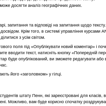
 може досягти аналіз географічних даних.
і, запитання та відповіді на запитання щодо тексту.
досвідом. Крім того, в системі управління курсами 
ділитися з усім світом.
ового поля під «Опублікувати новий коментар» і почн
інчите вводити текст, натисніть кнопку «Попередній п
тар буде опублікований, ви зможете редагувати або в
час.
ають його «заголовком» у гілці.
дентів штату Пенн, які зареєстровані для класів, в я
ні. Можливо, вам буде корисно спочатку роздрукуват