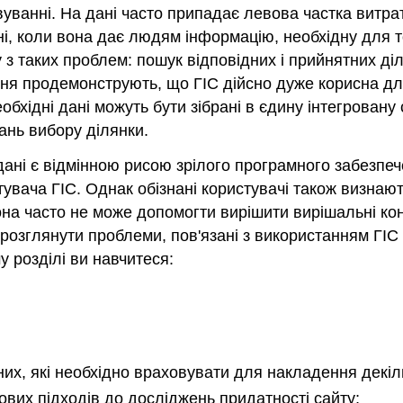
овуванні. На дані часто припадає левова частка витра
і, коли вона дає людям інформацію, необхідну для 
з таких проблем: пошук відповідних і прийнятних діля
ння продемонструють, що ГІС дійсно дуже корисна дл
еобхідні дані можуть бути зібрані в єдину інтегрован
ань вибору ділянки.
дані є відмінною рисою зрілого програмного забезпече
тувача ГІС. Однак обізнані користувачі також визнают
 вона часто не може допомогти вирішити вирішальні к
 - розглянути проблеми, пов'язані з використанням ГІ
му розділі ви навчитеся:
их, які необхідно враховувати для накладення декіл
ових підходів до досліджень придатності сайту;