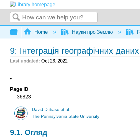
Search
Expand/collapse global hierarchy
Home
Науки про Землю
Г
9: Інтеграція географічних даних
Last updated
Oct 26, 2022
Page ID
36823
David DiBiase et al.
The Pennsylvania State University
9.1. Огляд