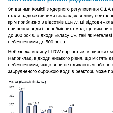
За даними Комісії з ядерного регулювання США (
стали радіоактивними внаслідок впливу нейтрон
крім приблизно 3 відсотків LLRW. Ці відходи «к
очищення води і іонообмінних смол, що викорис
до 300 років. Відходи «класу С», такі як метале
небезпечними до 500 років.
Небезпека впливу LLRW варіюється в широких меж
Наприклад, відходи низького рівня, що містять 
небезпечними, якщо вони не вдихаються або не с
забрудненого обробкою води в реакторі, може пр