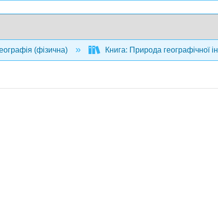
еографія (фізична)
Книга: Природа географічної і