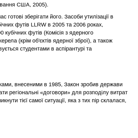
ювання США, 2005).
с готові зберігати його. Засоби утилізації в
ічних футів LLRW в 2005 та 2006 роках,
0 кубічних футів (Комісія з ядерного
ела (крім об'єктів ядерної зброї), а також
вується студентами в аспірантурі та
вками, внесеними в 1985, Закон зробив держави
и регіональні «договори» для розподілу витрат
ути тієї самої ситуації, яка з тих пір склалася,