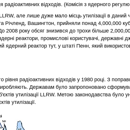
я радіоактивних відходів. (Комісія з ядерного регул
 LLRW, але лише дуже мало місць утилізації в даний ча
та Річленд, Вашингтон, прийняли понад 4,000,000 куб
 До 2008 року обсяг знизився до трохи більше 2,000,00
ні реактори, промислові користувачі, державні джер
ий ядерний реактор тут, у штаті Пенн, який використо
о рівня радіоактивних відходів у 1980 році. З попра
иробляють. Державам було запропоновано сформуват
єктів утилізації LLRW. Метою законодавства було уникн
тів утилізації.