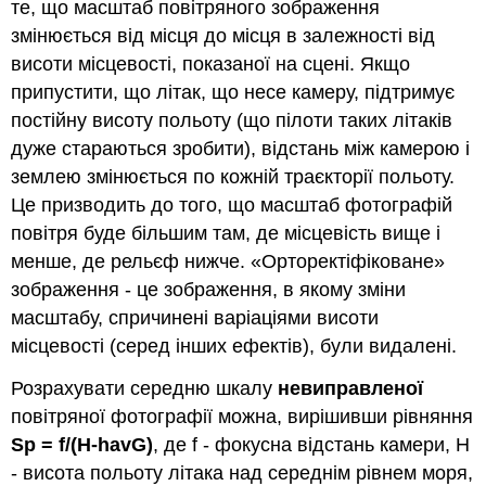
те, що масштаб повітряного зображення
змінюється від місця до місця в залежності від
висоти місцевості, показаної на сцені. Якщо
припустити, що літак, що несе камеру, підтримує
постійну висоту польоту (що пілоти таких літаків
дуже стараються зробити), відстань між камерою і
землею змінюється по кожній траєкторії польоту.
Це призводить до того, що масштаб фотографій
повітря буде більшим там, де місцевість вище і
менше, де рельєф нижче. «Орторектіфіковане»
зображення - це зображення, в якому зміни
масштабу, спричинені варіаціями висоти
місцевості (серед інших ефектів), були видалені.
Розрахувати середню шкалу
невиправленої
повітряної фотографії можна, вирішивши рівняння
Sp = f/(H-havG)
, де f - фокусна відстань камери, H
- висота польоту літака над середнім рівнем моря,