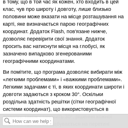
в тому, що в той час як кожен, хто входить в цей
клас, чув про широту і довготу, лише близько
половини може вказати на місце розташування на
карті, яке визначається парою географічних
координат. Додаток Flash, пов'язане нижче,
дозволяє перевірити свої знання. Додаток
просить вас натиснути місця на глобусі, як
зазначено випадково згенерованими
географічними координатами.
Ви помітите, що програма дозволяє вибирати між
«легкими проблемами» і «важкими проблемами».
Легкими задачами є ті, в яких координати широти і
довготи задаються з кроком 30°. Оскільки
роздільна здатність решітки (сітки географічної
системи координат), що використовується в
додатку, також становить 30°, рішення кожної
«легкої» проблеми відбувається на перетині