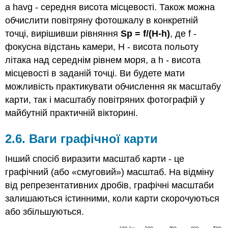
а havg - середня висота місцевості. Також можна
обчислити повітряну фотошкалу в конкретній
точці, вирішивши рівняння
Sp = f/(H-h)
, де f -
фокусна відстань камери, H - висота польоту
літака над середнім рівнем моря, а h - висота
місцевості в заданій точці. Ви будете мати
можливість практикувати обчислення як масштабу
карти, так і масштабу повітряних фотографій у
майбутній практичній вікторині.
2.6. Ваги графічної карти
Інший спосіб виразити масштаб карти - це
графічний (або «смуговий») масштаб. На відміну
від репрезентативних дробів, графічні масштаби
залишаються істинними, коли карти скорочуються
або збільшуються.