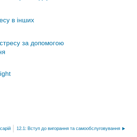
есу в інших
 стресу за допомогою
ня
ight
осарій
12.1: Вступ до вигорання та самообслуговування