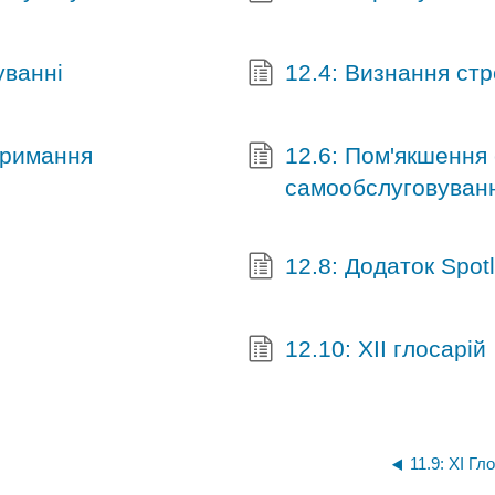
уванні
12.4: Визнання стр
утримання
12.6: Пом'якшення
самообслуговуван
12.8: Додаток Spotl
12.10: XII глосарій
11.9: XI Гл