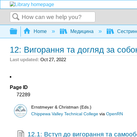
Search
Expand/collapse global hierarchy
Home
Медицина
Сестрин
12: Вигорання та догляд за соб
Last updated
Oct 27, 2022
Page ID
72289
Ernstmeyer & Christman (Eds.)
Chippewa Valley Technical College
via
OpenRN
12.1: Вступ до вигорання та самоо