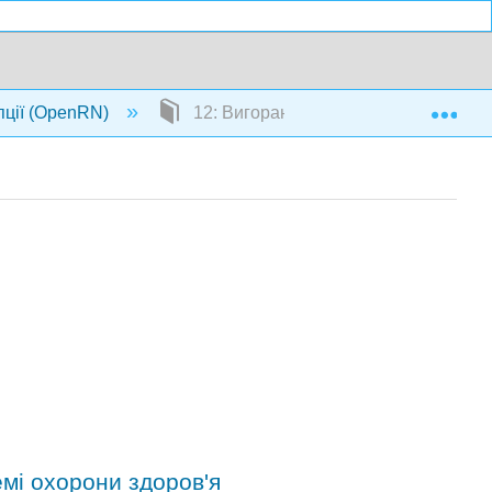
Exp
пції (OpenRN)
12: Вигорання та догляд за собою
емі охорони здоров'я