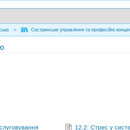
ська
Сестринське управління та професійні конце
ою
бслуговування
12.2: Стрес у сист