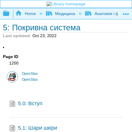
Expand/collapse global hierarchy
Home
Медицина
Анатомія і фізіолог
5: Покривна система
Last updated
Oct 23, 2022
Page ID
1200
OpenStax
OpenStax
5.0: Вступ
5.1: Шари шкіри