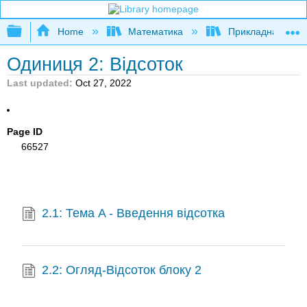
Expand/collapse global hierarchy
Home
Математика
Прикладна мате
Одиниця 2: Відсоток
Last updated
Oct 27, 2022
Page ID
66527
2.1: Тема A - Введення відсотка
2.2: Огляд-Відсоток блоку 2