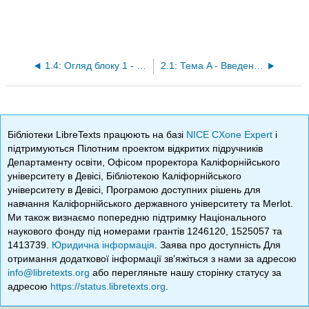
1.4: Огляд блоку 1 - співвідношення, ставка та пропорція
2.1: Тема A - Введення відсотка
Бібліотеки LibreTexts працюють на базі
NICE CXone Expert
і
підтримуються Пілотним проектом відкритих підручників
Департаменту освіти, Офісом проректора Каліфорнійського
університету в Девісі, Бібліотекою Каліфорнійського
університету в Девісі, Програмою доступних рішень для
навчання Каліфорнійського державного університету та Merlot.
Ми також визнаємо попередню підтримку Національного
наукового фонду під номерами грантів 1246120, 1525057 та
1413739.
Юридична інформація
. Заява про доступність Для
отримання додаткової інформації зв’яжіться з нами за адресою
info@libretexts.org
або перегляньте нашу сторінку статусу за
адресою
https://status.libretexts.org
.