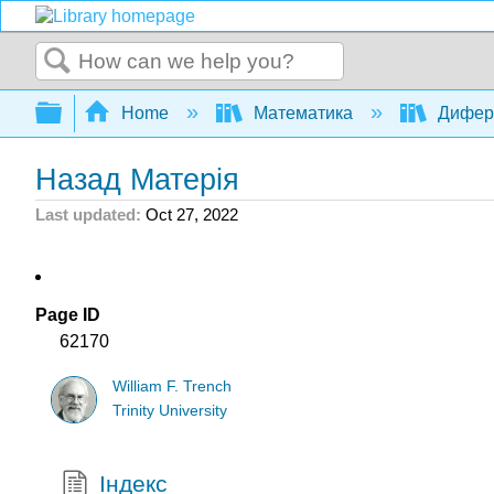
Search
Expand/collapse global hierarchy
Home
Математика
Дифере
Назад Матерія
Last updated
Oct 27, 2022
Page ID
62170
William F. Trench
Trinity University
Індекс