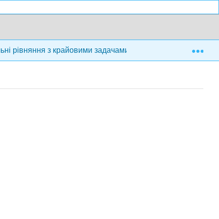
Exp
ьні рівняння з крайовими задачами
Назад Матері