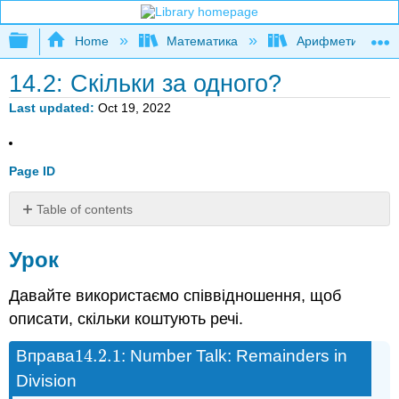
Expand/collapse global hierarchy
Home
Математика
Арифметика та б
14.2: Скільки за одного?
Last updated
Oct 19, 2022
Page ID
Table of contents
Урок
Урок
Резюме
Записи
Давайте використаємо співвідношення, щоб
глосарію
описати, скільки коштують речі.
Практика
14.2.
1
Вправа
: Number Talk: Remainders in
14.2.
1
Division