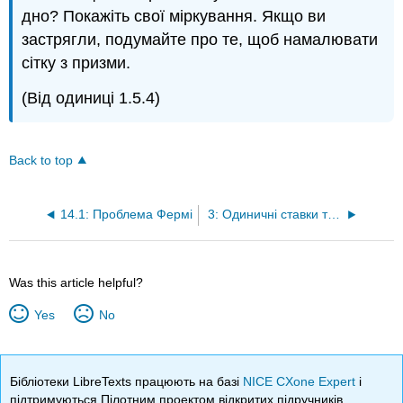
дно? Покажіть свої міркування. Якщо ви
застрягли, подумайте про те, щоб намалювати
сітку з призми.
(Від одиниці 1.5.4)
Back to top
14.1: Проблема Фермі
3: Одиничні ставки та відсотки
Was this article helpful?
Yes
No
Бібліотеки LibreTexts працюють на базі
NICE CXone Expert
і
підтримуються Пілотним проектом відкритих підручників