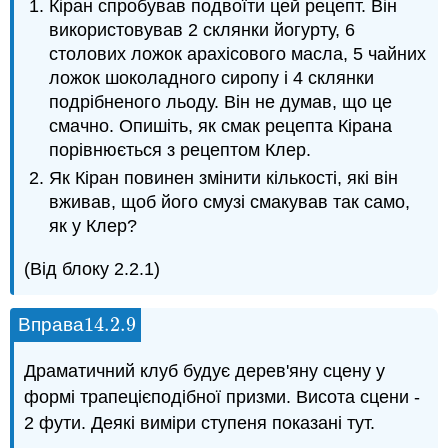
Кіран спробував подвоїти цей рецепт. Він
використовував 2 склянки йогурту, 6
столових ложок арахісового масла, 5 чайних
ложок шоколадного сиропу і 4 склянки
подрібненого льоду. Він не думав, що це
смачно. Опишіть, як смак рецепта Кірана
порівнюється з рецептом Клер.
Як Кіран повинен змінити кількості, які він
вживав, щоб його смузі смакував так само,
як у Клер?
(Від блоку 2.2.1)
14.2.
9
Вправа
14.2.
9
Драматичний клуб будує дерев'яну сцену у
формі трапецієподібної призми. Висота сцени -
2 фути. Деякі виміри ступеня показані тут.