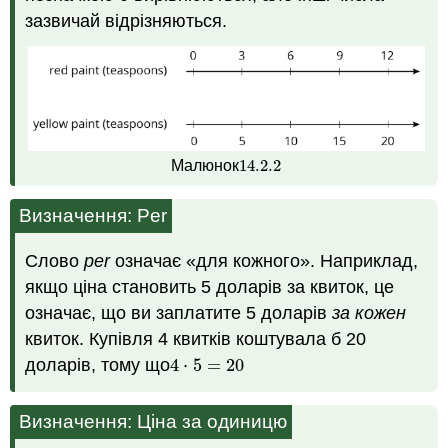
зазвичай відрізняються.
14.2.
2
Малюнок
14.2.
2
Визначення: Per
Слово
per
означає «для кожного». Наприклад,
якщо ціна становить 5 доларів за квиток, це
означає, що ви заплатите 5 доларів
за кожен
квиток. Купівля 4 квитків коштувала б 20
доларів, тому що
4
⋅
5
=
20
4
⋅
5
=
20
Визначення: Ціна за одиницю