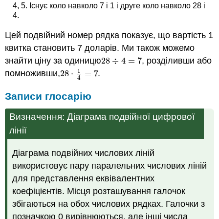
4, 5. Існує коло навколо 7 і 1 і друге коло навколо 28 і
4.
Цей подвійний номер рядка показує, що вартість 1
квитка становить 7 доларів. Ми також можемо
знайти ціну за одиницю
28
÷
4
=
7
, розділивши або
28
÷
4
=
7
1
помноживши,
28
⋅
=
7
.
28
⋅
1
4
=
7
4
Записи глосарію
Визначення: Діаграма подвійної цифрової
лінії
Діаграма подвійних числових ліній
використовує пару паралельних числових ліній
для представлення еквівалентних
коефіцієнтів. Місця розташування галочок
збігаються на обох числових рядках. Галочки з
позначкою 0 вирівнюються, але інші числа