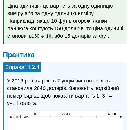
Ціна одиниці - це вартість за одну одиницю
виміру або за одну одиницю виміру.
Наприклад, якщо 10 футів огорожі ланки
ланцюга коштують 150 доларів, то ціна одиниці
становить
150
÷
10
, або 15 доларів за фут.
150
÷
10
Практика
14.2.
4
Вправа
14.2.
4
У 2016 році вартість 2 унцій чистого золота
становила 2640 доларів. Заповніть подвійний
номер рядка, щоб показати вартість 1, 3 і 4
унції золота.