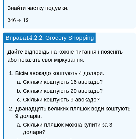
Знайти частку подумки.
246
÷
12
246
÷
12
14.2.
2
Вправа
: Grocery Shopping
14.2.
2
Дайте відповідь на кожне питання і поясніть
або покажіть свої міркування.
Вісім авокадо коштують 4 долари.
Скільки коштують 16 авокадо?
Скільки коштують 20 авокадо?
Скільки коштують 9 авокадо?
Дванадцять великих пляшок води коштують
9 доларів.
Скільки пляшок можна купити за 3
долари?