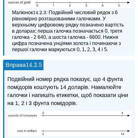
14.2.
3
Малюнок
: Подвійний числовий рядок з 6
14.2.
3
рівномірно розташованими галочками. У
верхньому цифровому рядку позначено вартість
в доларах; перша галочка позначається 0, третя
галочка - 2 640, а шоста галочка - 6600. Нижня
цифра позначена унціями золота і починаючи з
першої галочки маркуються 0, 1, 2, 3, 4 і 5.
14.2.
5
Вправа
14.2.
5
Подвійний номер рядка показує, що 4 фунта
помідорів коштують 14 доларів. Намалюйте
галочки і напишіть етикетки, щоб показати ціни
на 1, 2 і 3 фунта помідорів.