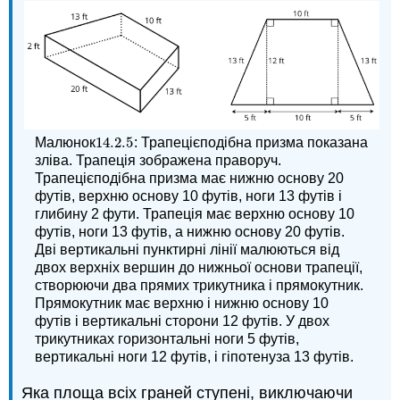
14.2.
5
Малюнок
: Трапецієподібна призма показана
14.2.
5
зліва. Трапеція зображена праворуч.
Трапецієподібна призма має нижню основу 20
футів, верхню основу 10 футів, ноги 13 футів і
глибину 2 фути. Трапеція має верхню основу 10
футів, ноги 13 футів, а нижню основу 20 футів.
Дві вертикальні пунктирні лінії малюються від
двох верхніх вершин до нижньої основи трапеції,
створюючи два прямих трикутника і прямокутник.
Прямокутник має верхню і нижню основу 10
футів і вертикальні сторони 12 футів. У двох
трикутниках горизонтальні ноги 5 футів,
вертикальні ноги 12 футів, і гіпотенуза 13 футів.
Яка площа всіх граней ступені, виключаючи