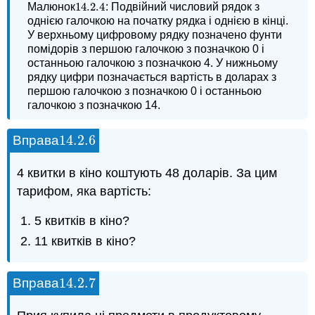
14.2.
4
Малюнок
: Подвійний числовий рядок з
14.2.
4
однією галочкою на початку рядка і однією в кінці.
У верхньому цифровому рядку позначено фунти
помідорів з першою галочкою з позначкою 0 і
останньою галочкою з позначкою 4. У нижньому
рядку цифри позначається вартість в доларах з
першою галочкою з позначкою 0 і останньою
галочкою з позначкою 14.
14.2.
6
Вправа
14.2.
6
4 квитки в кіно коштують 48 доларів. За цим
тарифом, яка вартість:
5 квитків в кіно?
11 квитків в кіно?
14.2.
7
Вправа
14.2.
7