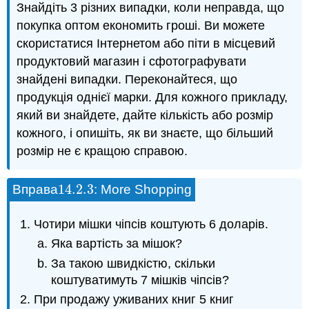
Знайдіть 3 різних випадки, коли неправда, що
покупка оптом економить гроші. Ви можете
скористатися Інтернетом або піти в місцевий
продуктовий магазин і сфотографувати
знайдені випадки. Переконайтеся, що
продукція однієї марки. Для кожного прикладу,
який ви знайдете, дайте кількість або розмір
кожного, і опишіть, як ви знаєте, що більший
розмір не є кращою справою.
14.2.
3
Вправа
: More Shopping
14.2.
3
Чотири мішки чіпсів коштують 6 доларів.
Яка вартість за мішок?
За такою швидкістю, скільки
коштуватимуть 7 мішків чіпсів?
При продажу уживаних книг 5 книг