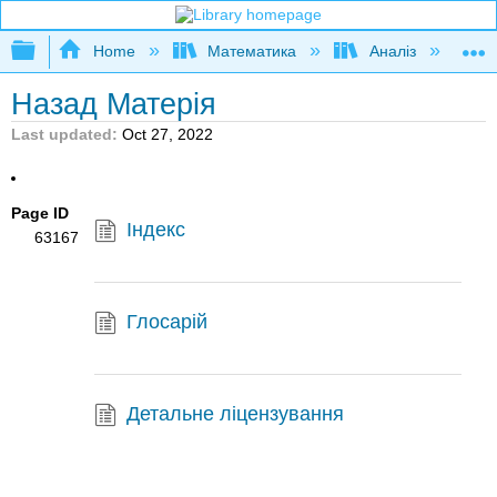
Expand/collapse global hierarchy
Home
Математика
Аналіз
К
Назад Матерія
Last updated
Oct 27, 2022
Page ID
Індекс
63167
Глосарій
Детальне ліцензування