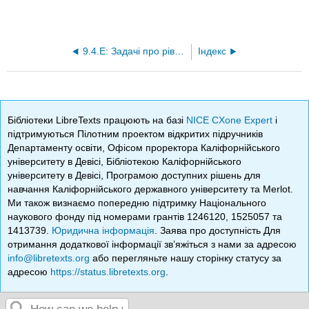
9.4.E: Задачі про рівномірну збіжність функцій та С-інтегралів
Індекс
Бібліотеки LibreTexts працюють на базі
NICE CXone Expert
і
підтримуються Пілотним проектом відкритих підручників
Департаменту освіти, Офісом проректора Каліфорнійського
університету в Девісі, Бібліотекою Каліфорнійського
університету в Девісі, Програмою доступних рішень для
навчання Каліфорнійського державного університету та Merlot.
Ми також визнаємо попередню підтримку Національного
наукового фонду під номерами грантів 1246120, 1525057 та
1413739.
Юридична інформація
. Заява про доступність Для
отримання додаткової інформації зв’яжіться з нами за адресою
info@libretexts.org
або перегляньте нашу сторінку статусу за
адресою
https://status.libretexts.org
.