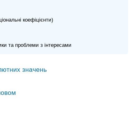
аціональні коефіцієнти)
ики та проблеми з інтересами
олютних значень
ловом