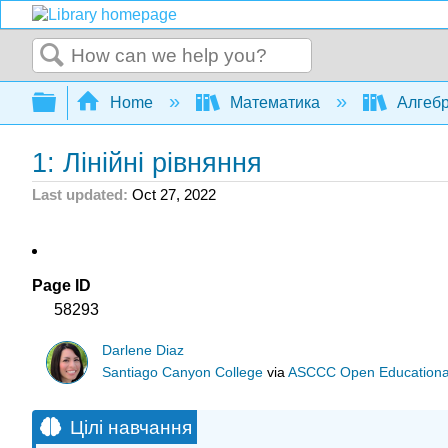
Search
Expand/collapse global hierarchy
Home
Математика
Алгеб
1: Лінійні рівняння
Last updated
Oct 27, 2022
Page ID
58293
Darlene Diaz
Santiago Canyon College
via
ASCCC Open Educational 
Цілі навчання