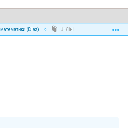
Exp
а математики (Diaz)
1: Лінійні рівняння