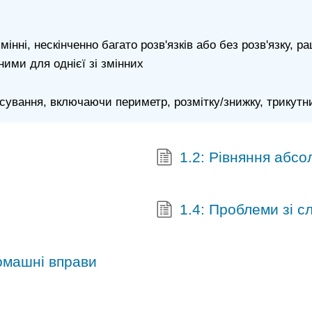
мінні, нескінченно багато розв'язків або без розв'язку, р
ними для однієї зі змінних
ування, включаючи периметр, розмітку/знижку, трикутн
1.2: Рівняння абс
1.4: Проблеми зі с
 домашні вправи