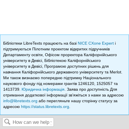
Бібліотеки LibreTexts працюють на базі
NICE CXone Expert
і
підтримуються Пілотним проектом відкритих підручників
Департаменту освіти, Офісом проректора Каліфорнійського
університету в Девісі, Бібліотекою Каліфорнійського
університету в Девісі, Програмою доступних рішень для
навчання Каліфорнійського державного університету та Merlot.
Ми також визнаємо попередню підтримку Національного
наукового фонду під номерами грантів 1246120, 1525057 та
1413739.
Юридична інформація
. Заява про доступність Для
отримання додаткової інформації зв’яжіться з нами за адресою
info@libretexts.org
або перегляньте нашу сторінку статусу за
адресою
https://status.libretexts.org
.