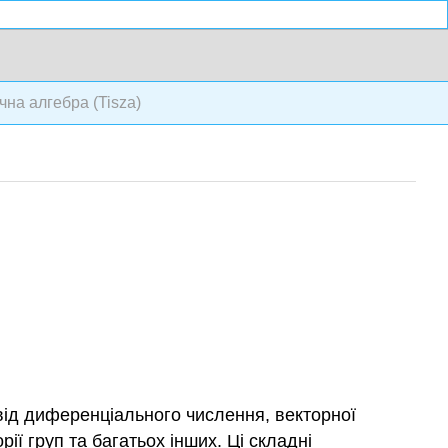
на алгебра (Tisza)
від диференціального числення, векторної
рії груп та багатьох інших. Ці складні