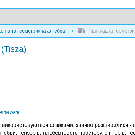
ктна та геометрична алгебра
Прикладна геометрич
(Tisza)
ourseWare
що використовуються фізиками, значно розширилися - 
гебри, тензорів, гільбертового простору, спінорів, тео