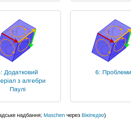
5: Додатковий
6: Проблем
еріал з алгебри
Паулі
мадське надбання;
Maschen
через
Вікіпедію
)