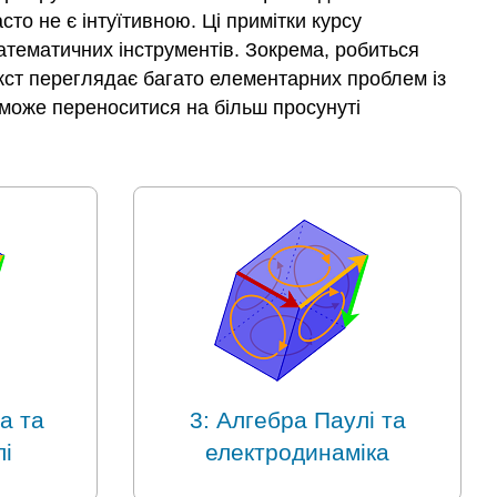
сто не є інтуїтивною. Ці примітки курсу
математичних інструментів. Зокрема, робиться
 Текст переглядає багато елементарних проблем із
 може переноситися на більш просунуті
а та
3: Алгебра Паулі та
і
електродинаміка