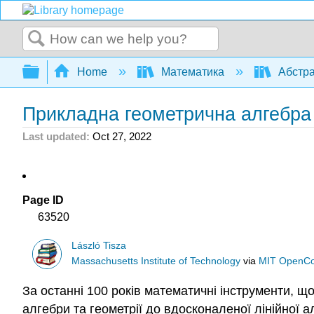
Search
Expand/collapse global hierarchy
Home
Математика
Абстра
Прикладна геометрична алгебра 
Last updated
Oct 27, 2022
Page ID
63520
László Tisza
Massachusetts Institute of Technology
via
MIT OpenC
За останні 100 років математичні інструменти, 
алгебри та геометрії до вдосконаленої лінійної ал