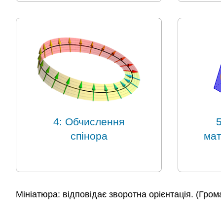
4: Обчислення
спінора
мат
Мініатюра: відповідає зворотна орієнтація. (Гро