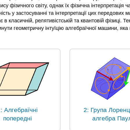
су фізичного світу, однак їх фізична інтерпретація ча
ість у застосуванні та інтерпретації цих передових 
рає в класичній, релятивістській та квантовій фізиці.
ути геометричну інтуїцію алгебраїчної машини, яка
: Алгебраїчні
2: Група Лоренц
попередні
алгебра Паул