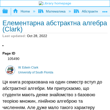
Expand/collapse global hierarchy
Home
Математика
Абстрактна та ге
Елементарна абстрактна алгебра
(Clark)
Last updated
Oct 28, 2022
Page ID
105490
W. Edwin Clark
University of South Florida
Ця книга розрахована на один семестр вступ до
абстрактної алгебри. Ми припускаємо, що
студенти мають деяке знайомство з базовою
теорією множин, лінійною алгеброю та
численням. Але дуже мало такого характеру