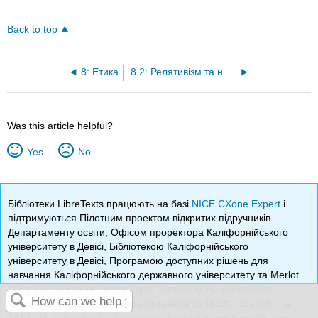
Back to top
8: Етика
8.2: Релятивізм та нормативний етичний релятивізм
Was this article helpful?
Yes
No
Бібліотеки LibreTexts працюють на базі
NICE CXone Expert
і
підтримуються Пілотним проектом відкритих підручників
Департаменту освіти, Офісом проректора Каліфорнійського
університету в Девісі, Бібліотекою Каліфорнійського
університету в Девісі, Програмою доступних рішень для
навчання Каліфорнійського державного університету та Merlot.
Ми також визнаємо попередню підтримку Національного
наукового фонду під номерами грантів 1246120, 1525057 та
1413739.
Юридична інформація
. Заява про доступність Для