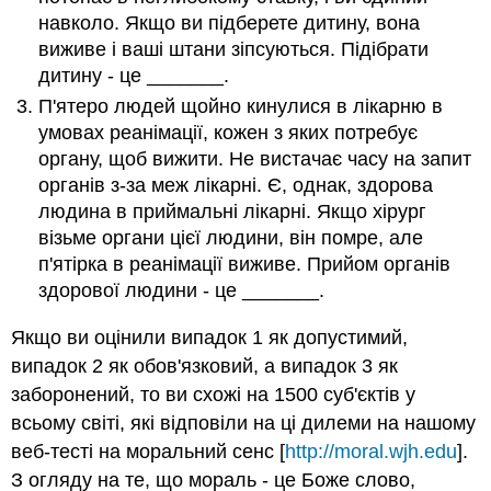
навколо. Якщо ви підберете дитину, вона
виживе і ваші штани зіпсуються. Підібрати
дитину - це _______.
П'ятеро людей щойно кинулися в лікарню в
умовах реанімації, кожен з яких потребує
органу, щоб вижити. Не вистачає часу на запит
органів з-за меж лікарні. Є, однак, здорова
людина в приймальні лікарні. Якщо хірург
візьме органи цієї людини, він помре, але
п'ятірка в реанімації виживе. Прийом органів
здорової людини - це _______.
Якщо ви оцінили випадок 1 як допустимий,
випадок 2 як обов'язковий, а випадок 3 як
заборонений, то ви схожі на 1500 суб'єктів у
всьому світі, які відповіли на ці дилеми на нашому
веб-тесті на моральний сенс [
http://moral.wjh.edu
].
З огляду на те, що мораль - це Боже слово,