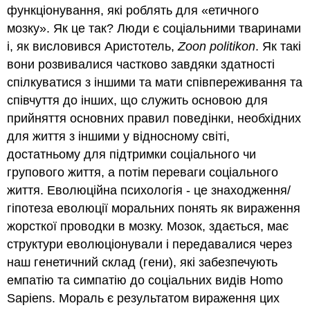
функціонування, які роблять для «етичного
мозку». Як це так? Люди є соціальними тваринами
і, як висловився Аристотель,
Zoon politikon
. Як такі
вони розвивалися частково завдяки здатності
спілкуватися з іншими та мати співпереживання та
співчуття до інших, що служить основою для
прийняття основних правил поведінки, необхідних
для життя з іншими у відносному світі,
достатньому для підтримки соціального чи
групового життя, а потім переваги соціального
життя. Еволюційна психологія - це знаходження/
гіпотеза еволюції моральних понять як вираження
жорсткої проводки в мозку. Мозок, здається, має
структури еволюціонували і передавалися через
наш генетичний склад (гени), які забезпечують
емпатію та симпатію до соціальних видів Homo
Sapiens. Мораль є результатом вираження цих