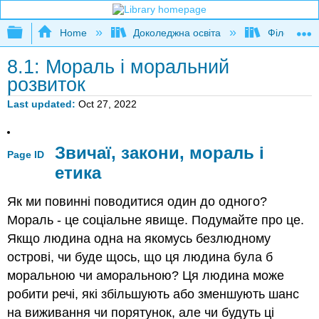
Expand/collapse global hierarchy
Home
Доколеджна освіта
Філософія
8.1: Мораль і моральний
розвиток
Last updated
Oct 27, 2022
Звичаї, закони, мораль і
Page ID
етика
Як ми повинні поводитися один до одного?
Мораль - це соціальне явище. Подумайте про це.
Якщо людина одна на якомусь безлюдному
острові, чи буде щось, що ця людина була б
моральною чи аморальною? Ця людина може
робити речі, які збільшують або зменшують шанс
на виживання чи порятунок, але чи будуть ці