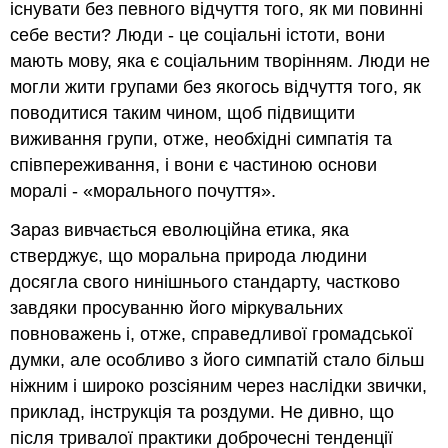
існувати без певного відчуття того, як ми повинні
себе вести? Люди - це соціальні істоти, вони
мають мову, яка є соціальним творінням. Люди не
могли жити групами без якогось відчуття того, як
поводитися таким чином, щоб підвищити
виживання групи, отже, необхідні симпатія та
співпереживання, і вони є частиною основи
моралі - «морального почуття».
Зараз вивчається еволюційна етика, яка
стверджує, що моральна природа людини
досягла свого нинішнього стандарту, частково
завдяки просуванню його міркувальних
повноважень і, отже, справедливої громадської
думки, але особливо з його симпатій стало більш
ніжним і широко розсіяним через наслідки звички,
приклад, інструкція та роздуми. Не дивно, що
після тривалої практики доброчесні тенденції