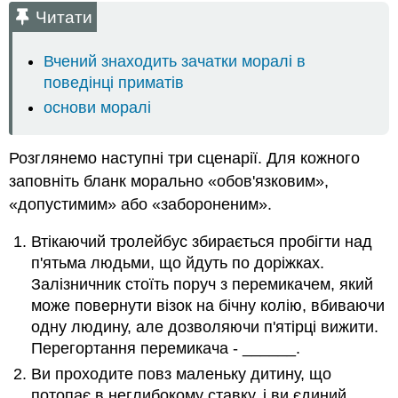
Читати
Вчений знаходить зачатки моралі в
поведінці приматів
основи моралі
Розглянемо наступні три сценарії. Для кожного
заповніть бланк морально «обов'язковим»,
«допустимим» або «забороненим».
Втікаючий тролейбус збирається пробігти над
п'ятьма людьми, що йдуть по доріжках.
Залізничник стоїть поруч з перемикачем, який
може повернути візок на бічну колію, вбиваючи
одну людину, але дозволяючи п'ятірці вижити.
Перегортання перемикача - ______.
Ви проходите повз маленьку дитину, що
потопає в неглибокому ставку, і ви єдиний