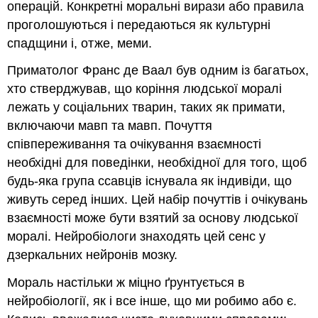
операцій. Конкретні моральні вирази або правила
проголошуються і передаються як культурні
спадщини і, отже, меми.
Приматолог Франс де Ваал був одним із багатьох,
хто стверджував, що коріння людської моралі
лежать у соціальних тварин, таких як примати,
включаючи мавп та мавп. Почуття
співпереживання та очікування взаємності
необхідні для поведінки, необхідної для того, щоб
будь-яка група ссавців існувала як індивіди, що
живуть серед інших. Цей набір почуттів і очікувань
взаємності може бути взятий за основу людської
моралі. Нейробіологи знаходять цей сенс у
дзеркальних нейронів мозку.
Мораль настільки ж міцно ґрунтується в
нейробіології, як і все інше, що ми робимо або є.