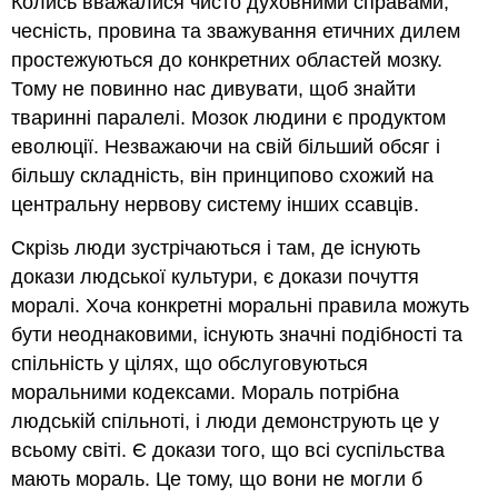
Колись вважалися чисто духовними справами;
чесність, провина та зважування етичних дилем
простежуються до конкретних областей мозку.
Тому не повинно нас дивувати, щоб знайти
тваринні паралелі. Мозок людини є продуктом
еволюції. Незважаючи на свій більший обсяг і
більшу складність, він принципово схожий на
центральну нервову систему інших ссавців.
Скрізь люди зустрічаються і там, де існують
докази людської культури, є докази почуття
моралі. Хоча конкретні моральні правила можуть
бути неоднаковими, існують значні подібності та
спільність у цілях, що обслуговуються
моральними кодексами. Мораль потрібна
людській спільноті, і люди демонструють це у
всьому світі. Є докази того, що всі суспільства
мають мораль. Це тому, що вони не могли б