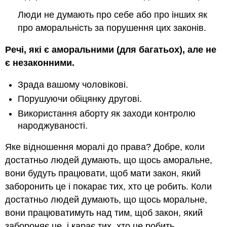
Люди не думають про себе або про інших як
про аморальність за порушення цих законів.
Речі, які є аморальними (для багатьох), але не
є незаконними.
Зрада вашому чоловікові.
Порушуючи обіцянку другові.
Використання аборту як заходи контролю
народжуваності.
Яке відношення моралі до права? Добре, коли
достатньо людей думають, що щось аморальне,
вони будуть працювати, щоб мати закон, який
заборонить це і покарає тих, хто це робить. Коли
достатньо людей думають, що щось моральне,
вони працюватимуть над тим, щоб закон, який
забороняє це, і карає тих, хто це робить,