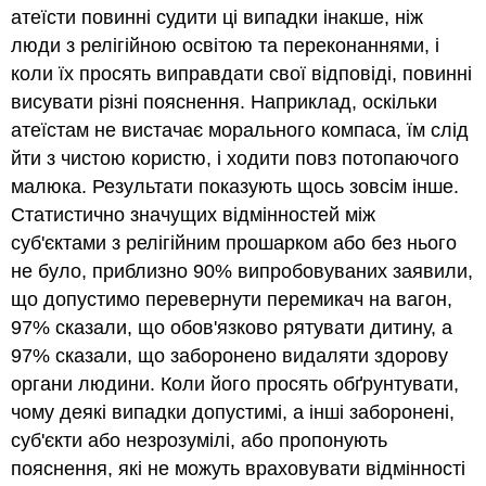
атеїсти повинні судити ці випадки інакше, ніж
люди з релігійною освітою та переконаннями, і
коли їх просять виправдати свої відповіді, повинні
висувати різні пояснення. Наприклад, оскільки
атеїстам не вистачає морального компаса, їм слід
йти з чистою користю, і ходити повз потопаючого
малюка. Результати показують щось зовсім інше.
Статистично значущих відмінностей між
суб'єктами з релігійним прошарком або без нього
не було, приблизно 90% випробовуваних заявили,
що допустимо перевернути перемикач на вагон,
97% сказали, що обов'язково рятувати дитину, а
97% сказали, що заборонено видаляти здорову
органи людини. Коли його просять обґрунтувати,
чому деякі випадки допустимі, а інші заборонені,
суб'єкти або незрозумілі, або пропонують
пояснення, які не можуть враховувати відмінності