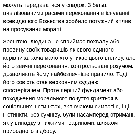
можуть передаватися у спадок. З більш
цивілізованими расами переконання в існуванні
всевидючого Божества зробило потужний вплив
на просування моралі.
Зрештою, людина не сприймає похвалу або
провину своїх товаришів як свого єдиного
керівника, хоча мало хто уникає цього впливу, але
його звичні переконання, контрольовані розумом,
дозволяють йому найбезпечніше правило. Тоді
його совість стає верховним суддею і
спостерігачем. Проте перший фундамент або
походження морального почуття криється в
соціальних інстинктах, включаючи симпатію, і ці
інстинкти, без сумніву, були насамперед отримані,
як у випадку з нижчими тваринами, шляхом
природного відбору.