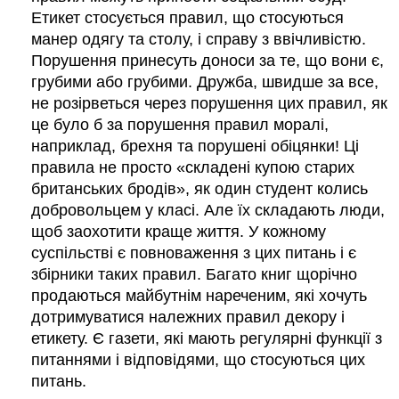
Етикет стосується правил, що стосуються
манер одягу та столу, і справу з ввічливістю.
Порушення принесуть доноси за те, що вони є,
грубими або грубими. Дружба, швидше за все,
не розірветься через порушення цих правил, як
це було б за порушення правил моралі,
наприклад, брехня та порушені обіцянки! Ці
правила не просто «складені купою старих
британських бродів», як один студент колись
добровольцем у класі. Але їх складають люди,
щоб заохотити краще життя. У кожному
суспільстві є повноваження з цих питань і є
збірники таких правил. Багато книг щорічно
продаються майбутнім нареченим, які хочуть
дотримуватися належних правил декору і
етикету. Є газети, які мають регулярні функції з
питаннями і відповідями, що стосуються цих
питань.