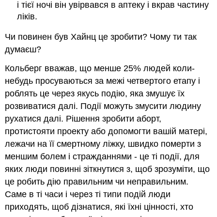
і тієї ночі він увірвався в аптеку і вкрав частину
ліків.
Чи повинен був Хайнц це зробити? Чому ти так
думаєш?
Кольберг вважав, що менше 25% людей коли-
небудь просуваються за межі четвертого етапу і
роблять це через якусь подію, яка змушує їх
розвиватися далі. Події можуть змусити людину
рухатися далі. Рішення зробити аборт,
протистояти проекту або допомогти вашій матері,
лежачи на її смертному ліжку, швидко померти з
меншим болем і стражданнями - це ті події, для
яких люди повинні зіткнутися з, щоб зрозуміти, що
це робить дію правильним чи неправильним.
Саме в ті часи і через ті типи подій люди
приходять, щоб дізнатися, які їхні цінності, хто