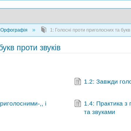
Орфографія
1: Голосні проти приголосних та букв
букв проти звуків
1.2: Завжди гол
приголосними-,, і
1.4: Практика з
та звуками