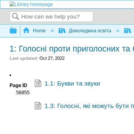
Search
Expand/collapse global hierarchy
Home
Доколеджна освіта
1: Голосні проти приголосних та 
Last updated
Oct 27, 2022
1.1: Букви та звуки
Page ID
56855
1.3: Голосні, які можуть бути 