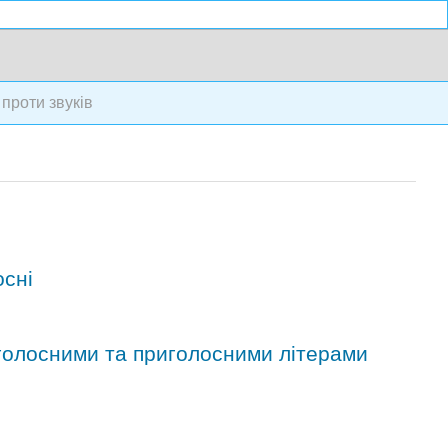
 проти звуків
осні
 голосними та приголосними літерами