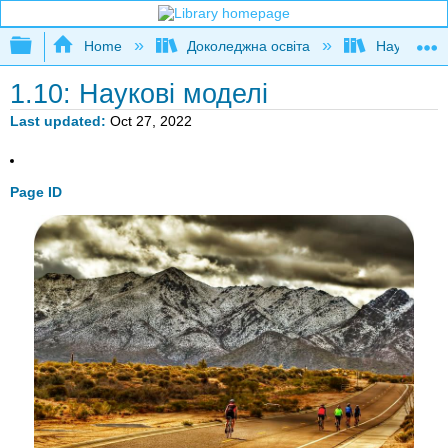
Expand/collapse global hierarchy
Home
Доколеджна освіта
Наука і тех
1.10: Наукові моделі
Last updated
Oct 27, 2022
Page ID