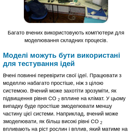
Багато вчених використовують комп'ютери для
моделювання складних процесів.
Моделі можуть бути використані
для тестування ідей
Вчені повинні перевірити свої ідеї. Працювати з
моделлю набагато простіше, ніж з цілою
системою. Вчений може захотіти зрозуміти, як
підвищення рівня CO
вплине на клімат. У цьому
2
випадку буде простіше змоделювати меншу
частину цієї системи. Наприклад, вчений може
змоделювати, як більш високі рівні CO
2
впливають на ріст рослин і вплив, який матиме на