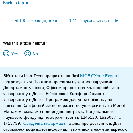
Back to top
1.9: Еволюція, тектоніка плит та зміна клімату
1.11: Наукова спільнота
Was this article helpful?
Yes
No
Бібліотеки LibreTexts працюють на базі
NICE CXone Expert
і
підтримуються Пілотним проектом відкритих підручників
Департаменту освіти, Офісом проректора Каліфорнійського
університету в Девісі, Бібліотекою Каліфорнійського
університету в Девісі, Програмою доступних рішень для
навчання Каліфорнійського державного університету та Merlot.
Ми також визнаємо попередню підтримку Національного
наукового фонду під номерами грантів 1246120, 1525057 та
1413739.
Юридична інформація
. Заява про доступність Для
отримання додаткової інформації зв’яжіться з нами за адресою