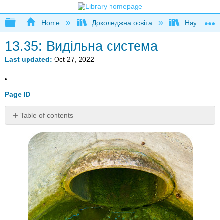
Expand/collapse global hierarchy
Home
Доколеджна освіта
Наука і тех
13.35: Видільна система
Last updated
Oct 27, 2022
Page ID
Table of contents
Що
ви
робите
зі
своїми
відходами?
екскреція
Подальше
читання