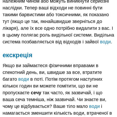
належним чином або можуть виникнути серйозні
наслідки. Тепер ваші відходи не повинні бути
такими барвистими або токсичними, як показано
тут (якщо це так, якнайшвидше зверніться до
лікаря), але їх все одно потрібно видалити з вас. І
в цьому полягає роль видільної системи. Видільна
система позбавляється від відходів і зайвої
води
.
екскреція
Якщо ви займаєтеся фізичними вправами в
спекотний день, ви, швидше за все, втратите
багато
води
в поті. Потім протягом наступних
кількох годин ви можете помітити, що ви не
пропускаєте
сечу
так часто, як зазвичай, і що
ваша сеча темніша, ніж зазвичай. Чи знаєте ви,
чому це відбувається? Ваше тіло мало
води
і
намагається зменшити кількість води, втраченої в