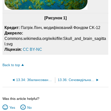
[Рисунок 1]
Кредит:
Патрік Лінч, модифікований Фондом CK-12
Джерело:
Commons.wikimedia.org/wiki/file:Skull_and_brain_sagitta
l.svg
Ліцензія:
CC BY-NC
Back to top
13.34: Збалансоване харчування
13.36: Сечовидільна система
Was this article helpful?
Yes
No