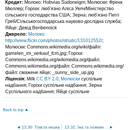
Кредит:
Молоко: Hobvias Sudoneigm; Молюски: Френк
Мюллер; Горіхи: люб'язно Аліса Уелч/Міністерство
сільського господарства США; Зерна: люб'язно Пеггі
Греб/Сільськогосподарська науково-дослідна служба;
Яйце: Девід Benbennick
Джерело:
Молоко:
http://www.flickr.com/photos/striatic/131012552/
;
Молюски: Commons.wikimedia.org/wiki/файл:
garnelen_im_verkauf_fcm.jpg; Горіхи:
Commons.wikimedia.org/wikimedia.org/файл:
Commons.wikimedia.org/файл: Commons.wikimedia.org/
файл: смажене яйце; _sunny_side_up.jpg
Ліцензія:
Milk
CC BY 2.0; Молюски
суспільне
надбання; Горіхи суспільне надбання; Зерна
Суспільного надбання; Яйце суспільне
Back to top
13.30: Товста кишка
13.32: Їжа та поживні речовини