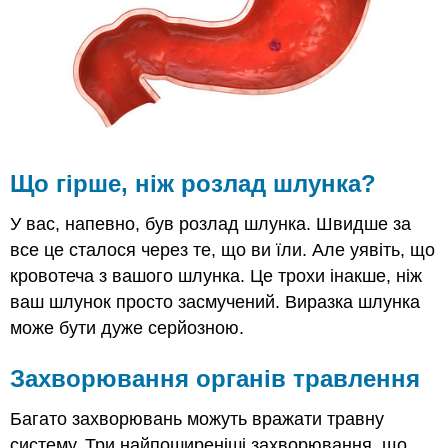
Резюме
Рецензія
Що гірше, ніж розлад шлунка?
У вас, напевно, був розлад шлунка. Швидше за
все це сталося через те, що ви їли. Але уявіть, що
кровотеча з вашого шлунка. Це трохи інакше, ніж
ваш шлунок просто засмучений. Виразка шлунка
може бути дуже серйозною.
Захворювання органів травлення
Багато захворювань можуть вражати травну
систему. Три найпоширеніші захворювання, що