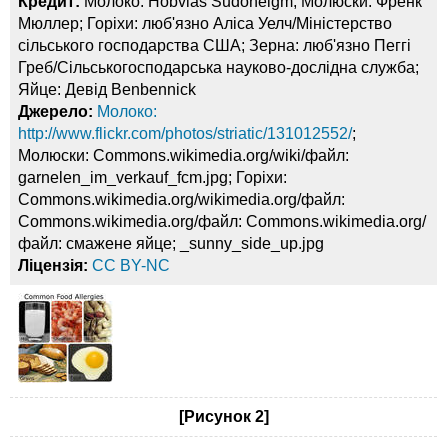
Кредит:
Молоко: Hobvias Sudoneigm; Молюски: Френк
Мюллер; Горіхи: люб'язно Аліса Уелч/Міністерство
сільського господарства США; Зерна: люб'язно Пеггі
Греб/Сільськогосподарська науково-дослідна служба;
Яйце: Девід Benbennick
Джерело:
Молоко:
http://www.flickr.com/photos/striatic/131012552/
;
Молюски: Commons.wikimedia.org/wiki/файл:
garnelen_im_verkauf_fcm.jpg; Горіхи:
Commons.wikimedia.org/wikimedia.org/файл:
Commons.wikimedia.org/файл: Commons.wikimedia.org/
файл: смажене яйце; _sunny_side_up.jpg
Ліцензія:
CC BY-NC
[Рисунок 2]