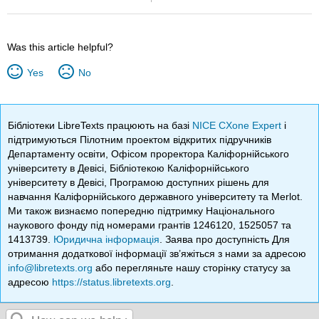
Was this article helpful?
Yes
No
Бібліотеки LibreTexts працюють на базі
NICE CXone Expert
і
підтримуються Пілотним проектом відкритих підручників
Департаменту освіти, Офісом проректора Каліфорнійського
університету в Девісі, Бібліотекою Каліфорнійського
університету в Девісі, Програмою доступних рішень для
навчання Каліфорнійського державного університету та Merlot.
Ми також визнаємо попередню підтримку Національного
наукового фонду під номерами грантів 1246120, 1525057 та
1413739.
Юридична інформація
. Заява про доступність Для
отримання додаткової інформації зв’яжіться з нами за адресою
info@libretexts.org
або перегляньте нашу сторінку статусу за
адресою
https://status.libretexts.org
.