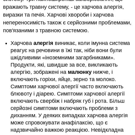
вражають травну систему, - це харчова алергія,
виразки та печія. Харчові хвороби і харчова
непереносимість також є серйозними проблемами,
пов'язаними з травною системою.
Харчова
алергія
виникає, коли імунна система
реагує на речовини в їжі так, ніби вони були
шкідливими «іноземними загарбниками».
Продукти, які, швидше за все, викликають
алергію, зображені на
малюнку
нижче, і
включають горіхи, яйце, зерно та молоко.
Симптоми харчової алергії часто включають
блювоту і діарею. Симптоми харчової алергії
включають свербіж і набряк губ і рота. Більш
серйозні симптоми включають проблеми з
диханням. У деяких випадках харчова алергія
може спровокувати анафілаксію, що є
надзвичайно важкою реакцією. Невідкладна