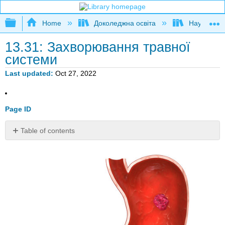
Expand/collapse global hierarchy
Home
Доколеджна освіта
Наука і тех
13.31: Захворювання травної
системи
Last updated
Oct 27, 2022
Page ID
Table of contents
Що
гірше,
ніж
розлад
шлунка?
Захворювання
органів
травлення