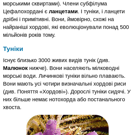
морськими сквиртами). Члени субфілума
Цефалохордані є
ланцетами
. І туніки, і ланцети
дрібні і примітивні. Вони, ймовірно, схожі на
найраніші хордові, які еволюціонували понад 500
мільйонів років тому.
Туніки
Існує близько 3000 живих видів тунік (див.
Малюнок
нижче). Вони населяють мілководні
морські води. Личинкові туніки вільно плавають.
Вони мають усі чотири визначальні хордові риси
(див. Поняття «Хордові»). Дорослі туніки сидячі. У
них більше немає нотохорда або постанального
хвоста.