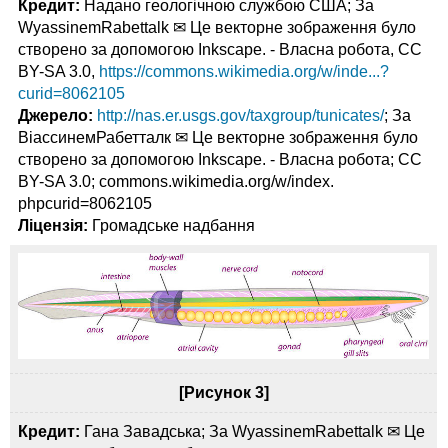
Кредит:
Надано геологічною службою США; За
WyassinemRabettalk ✉ Це векторне зображення було
створено за допомогою Inkscape. - Власна робота, CC
BY-SA 3.0,
https://commons.wikimedia.org/w/inde...?
curid=8062105
Джерело:
http://nas.er.usgs.gov/taxgroup/tunicates/
; За
ВіассинемРабетталк ✉ Це векторне зображення було
створено за допомогою Inkscape. - Власна робота; CC
BY-SA 3.0; commons.wikimedia.org/w/index.
phpcurid=8062105
Ліцензія:
Громадське надбання
[Рисунок 3]
Кредит:
Гана Завадська; За WyassinemRabettalk ✉ Це