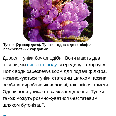
Туніки (Урохордата). Туніки - одна з двох підфіл
безхребетних хордових.
Дорослі туніки бочкоподібні. Вони мають два
отвори, які
сипають воду
всередину і з корпусу.
Потік води забезпечує корм для подачі фільтра.
Розмножуються туніки статевим шляхом. Кожна
особина виробляє як чоловічі, так і жіночі гамети.
Однак вони уникають самозапліднення. Туніки
також можуть розмножуватися безстатевим
шляхом бутонізації.