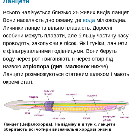
Ланцети
Всього налічується близько 25 живих видів ланцет.
Вони населяють дно океану, де
вода
мілководна.
Личинки ланцетів вільно плавають. Дорослі
особини можуть плавати, але більшу частину часу
проводять, закопуючи в пісок. Як і туніки, ланцети
є фільтрувальними годівницями. Вони беруть
воду через рот і виганяють її через отвір під
назвою
атріопора (див
.
Малюнок
нижче).
Ланцети розмножуються статевим шляхом і мають
окремі статі.
Ланцет (Цефалохорда). На відміну від тунік, ланцети
зберігають всі чотири визначальні хордові риси в