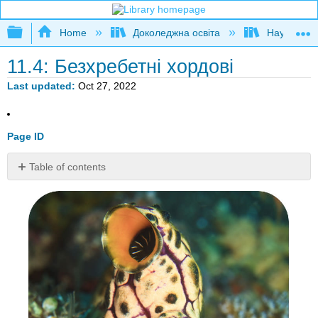
Expand/collapse global hierarchy
Home
Доколеджна освіта
Наука і тех
11.4: Безхребетні хордові
Last updated
Oct 27, 2022
Page ID
Table of contents
Ви
б
повірили,
що
ця
тварина
їсть
власний
мозок?
Безхребетні