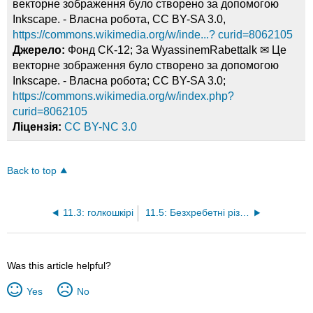
векторне зображення було створено за допомогою
Inkscape. - Власна робота, CC BY-SA 3.0,
https://commons.wikimedia.org/w/inde...? curid=8062105
Джерело:
Фонд CK-12; За WyassinemRabettalk ✉ Це
векторне зображення було створено за допомогою
Inkscape. - Власна робота; CC BY-SA 3.0;
https://commons.wikimedia.org/w/index.php?
curid=8062105
Ліцензія:
CC BY-NC 3.0
Back to top
11.3: голкошкірі
11.5: Безхребетні різноманітність
Was this article helpful?
Yes
No