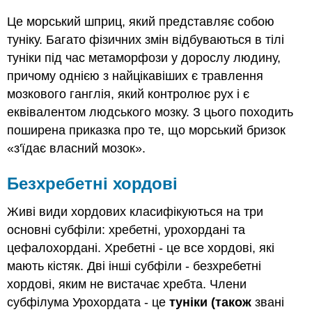
Це морський шприц, який представляє собою
туніку. Багато фізичних змін відбуваються в тілі
туніки під час метаморфози у дорослу людину,
причому однією з найцікавіших є травлення
мозкового ганглія, який контролює рух і є
еквівалентом людського мозку. З цього походить
поширена приказка про те, що морський бризок
«з'їдає власний мозок».
Безхребетні хордові
Живі види хордових класифікуються на три
основні субфіли: хребетні, урохордані та
цефалохордані. Хребетні - це все хордові, які
мають кістяк. Дві інші субфіли - безхребетні
хордові, яким не вистачає хребта. Члени
субфілума Урохордата - це
туніки (також
звані