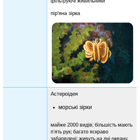
фільтруючі живильники
пір'яна зірка
Астероідея
морські зірки
майже 2000 видів; більшість мають
п'ять рук; багато яскраво
забарвлені; живуть на дні океану,