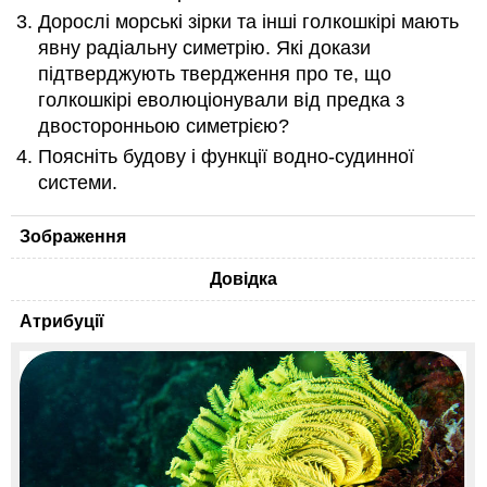
Дорослі морські зірки та інші голкошкірі мають
явну радіальну симетрію. Які докази
підтверджують твердження про те, що
голкошкірі еволюціонували від предка з
двосторонньою симетрією?
Поясніть будову і функції водно-судинної
системи.
Зображення
Довідка
Атрибуції