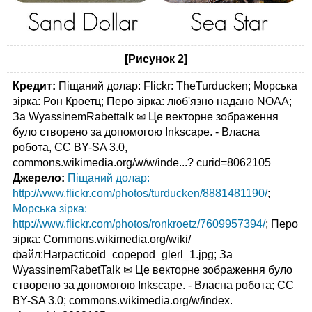
[Рисунок 2]
Кредит:
Піщаний долар: Flickr: TheTurducken; Морська
зірка: Рон Кроетц; Перо зірка: люб'язно надано NOAA;
За WyassinemRabettalk ✉ Це векторне зображення
було створено за допомогою Inkscape. - Власна
робота, CC BY-SA 3.0,
commons.wikimedia.org/w/w/inde...? curid=8062105
Джерело:
Піщаний долар:
http://www.flickr.com/photos/turducken/8881481190/
;
Морська зірка:
http://www.flickr.com/photos/ronkroetz/7609957394/
; Перо
зірка: Commons.wikimedia.org/wiki/
файл:Harpacticoid_copepod_glerl_1.jpg; За
WyassinemRabetTalk ✉ Це векторне зображення було
створено за допомогою Inkscape. - Власна робота; CC
BY-SA 3.0; commons.wikimedia.org/w/index.