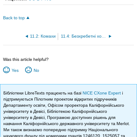
Back to top
11.2: Комахи
11.4: Безхребетні хордові
Was this article helpful?
Yes
No
Бібліотеки LibreTexts працюють на базі
NICE CXone Expert
і
підтримуються Пілотним проектом відкритих підручників
Департаменту освіти, Офісом проректора Каліфорнійського
університету в Девісі, Бібліотекою Каліфорнійського
університету в Девісі, Програмою доступних рішень для
навчання Каліфорнійського державного університету та Merlot.
Ми також визнаємо попередню підтримку Національного
наукового фонду під номерами грантів 1246120, 1525057 та