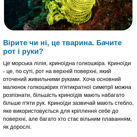
Будова
і
функції
голкошкірих
Розмноження
ехінодерми
Вірите чи ні, це тварина. Бачите
Ехінодерма
рот і руки?
Класифікація
Резюме
Це морська лілія, криноїдна голкошкіра. Криноїди
Рецензія
- це, по суті, рот на верхній поверхні, який
оточений живильними руками. Хоча основний
малюнок голкошкірих п'ятикратної симетрії можна
розпізнати, більшість криноїдів мають набагато
більше п'яти рук. Криноїди зазвичай мають стебло,
яке використовується для кріплення себе до
поверхні, але багато хто стає вільним плаванням,
як дорослі.