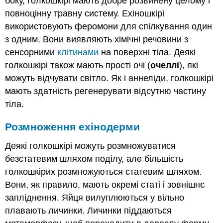
боку, голкошкірі мають добре розвинену целому і
повноцінну травну систему. Ехіношкірі
використовують феромони для спілкування один
з одним. Вони виявляють хімічні речовини з
сенсорними
клітинами
на поверхні тіла. Деякі
голкошкірі також мають прості очі (
очеллі
), які
можуть відчувати світло. Як і аннеліди, голкошкірі
мають здатність регенерувати відсутню частину
тіла.
Розмноження ехінодерми
Деякі голкошкірі можуть розмножуватися
безстатевим шляхом поділу, але більшість
голкошкірих розмножуються статевим шляхом.
Вони, як правило, мають окремі статі і зовнішнє
запліднення. Яйця вилуплюються у вільно
плавають личинки. Личинки піддаються