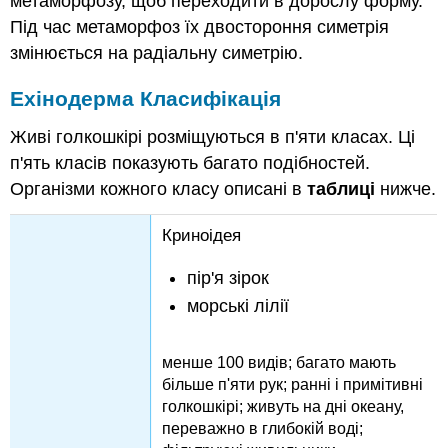
метаморфозу, щоб переходити в дорослу форму.
Під час метаморфоз їх двостороння симетрія
змінюється на радіальну симетрію.
Ехінодерма Класифікація
Живі голкошкірі розміщуються в п'яти класах. Ці
п'ять класів показують багато подібностей.
Організми кожного класу описані в
таблиці
нижче.
Криноідея
пір'я зірок
морські лілії
менше 100 видів; багато мають
більше п'яти рук; ранні і примітивні
голкошкірі; живуть на дні океану,
переважно в глибокій воді;