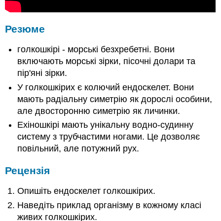
Резюме
голкошкірі - морські безхребетні. Вони
включають морські зірки, пісочні долари та
пір'яні зірки.
У голкошкірих є колючий ендоскелет. Вони
мають радіальну симетрію як дорослі особини,
але двосторонню симетрію як личинки.
Ехіношкірі мають унікальну водно-судинну
систему з трубчастими ногами. Це дозволяє
повільний, але потужний рух.
Рецензія
Опишіть ендоскелет голкошкірих.
Наведіть приклад організму в кожному класі
живих голкошкірих.