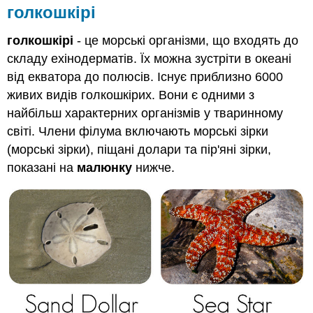
голкошкірі
голкошкірі
- це морські організми, що входять до
складу ехінодерматів. Їх можна зустріти в океані
від екватора до полюсів. Існує приблизно 6000
живих видів голкошкірих. Вони є одними з
найбільш характерних організмів у тваринному
світі. Члени філума включають морські зірки
(морські зірки), піщані долари та пір'яні зірки,
показані на
малюнку
нижче.