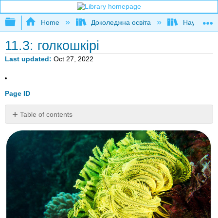
Expand/collapse global hierarchy
Home
Доколеджна освіта
Наука і тех
11.3: голкошкірі
Last updated
Oct 27, 2022
Page ID
Table of contents
Вірите
чи
ні,
це
тварина.
Бачите
рот
і
руки?
голкошкірі