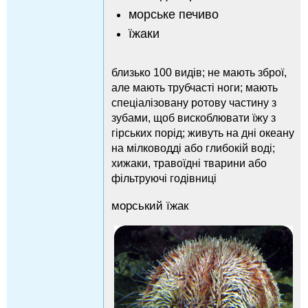
морське печиво
їжаки
близько 100 видів; не мають зброї,
але мають трубчасті ноги; мають
спеціалізовану ротову частину з
зубами, щоб вискоблювати їжу з
гірських порід; живуть на дні океану
на мілководді або глибокій воді;
хижаки, травоїдні тварини або
фільтруючі годівниці
морський їжак