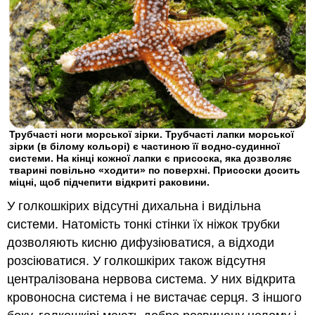
Трубчасті ноги морської зірки. Трубчасті лапки морської
зірки (в білому кольорі) є частиною її водно-судинної
системи. На кінці кожної лапки є присоска, яка дозволяє
тварині повільно «ходити» по поверхні. Присоски досить
міцні, щоб підчепити відкриті раковини.
У голкошкірих відсутні дихальна і видільна
системи. Натомість тонкі стінки їх ніжок трубки
дозволяють кисню дифузіюватися, а відходи
розсіюватися. У голкошкірих також відсутня
централізована нервова система. У них відкрита
кровоносна система і не вистачає серця. З іншого