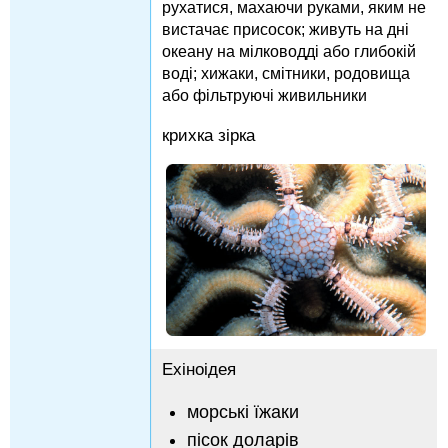
рухатися, махаючи руками, яким не
вистачає присосок; живуть на дні
океану на мілководді або глибокій
воді; хижаки, смітники, родовища
або фільтруючі живильники
крихка зірка
Ехіноідея
морські їжаки
пісок доларів