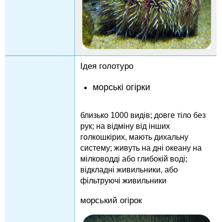
Ідея голотуро
морські огірки
близько 1000 видів; довге тіло без
рук; на відміну від інших
голкошкірих, мають дихальну
систему; живуть на дні океану на
мілководді або глибокій воді;
відкладні живильники, або
фільтруючі живильники
морський огірок