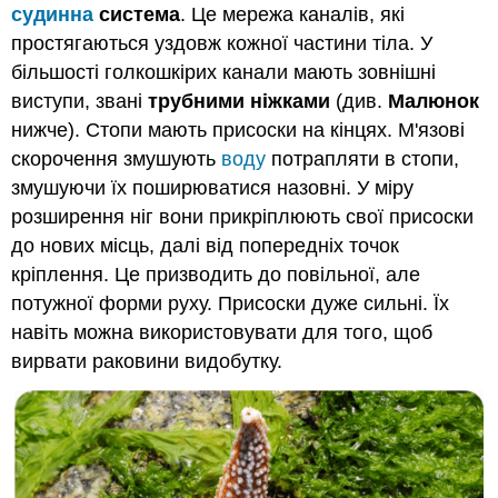
судинна
система
. Це мережа каналів, які
простягаються уздовж кожної частини тіла. У
більшості голкошкірих канали мають зовнішні
виступи, звані
трубними ніжками
(див.
Малюнок
нижче). Стопи мають присоски на кінцях. М'язові
скорочення змушують
воду
потрапляти в стопи,
змушуючи їх поширюватися назовні. У міру
розширення ніг вони прикріплюють свої присоски
до нових місць, далі від попередніх точок
кріплення. Це призводить до повільної, але
потужної форми руху. Присоски дуже сильні. Їх
навіть можна використовувати для того, щоб
вирвати раковини видобутку.