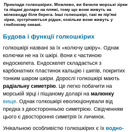
Приклади голкошкірих. Можливо, ви бачили морські зірки
та піщані долари на пляжі, тому що вони живуть на
мілководді біля берега. Інші голкошкірі, такі як пір'яні
зірки, зустрічаються рідше, оскільки вони живуть у
глибокому океані.
Будова і функції голкошкірих
голкошкірі названі за їх «колючу шкіру». Однак
колючки не на їх шкірі. Вони є частиною
ендоскелета. Ендоскелет складається з
карбонатних пластинок кальцію і шипів, покритих
тонким шаром шкіри. Дорослі голкошкірі мають
радіальну симетрію
. Це легко побачити на
морській зірці і піщаному доларі на
малюнку
вище
. Однак голкошкірі еволюціонували від
предка з двосторонньою симетрією. Свідченням
цього є двостороння симетрія їх личинок.
Унікальною особливістю голкошкірих є їх
водно-