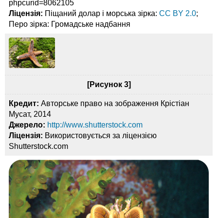
phpcurid=8062105
Ліцензія:
Піщаний долар і морська зірка:
CC BY 2.0
;
Перо зірка: Громадське надбання
[Рисунок 3]
Кредит:
Авторське право на зображення Крістіан
Мусат, 2014
Джерело:
http://www.shutterstock.com
Ліцензія:
Використовується за ліцензією
Shutterstock.com