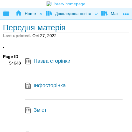
Expand/collapse global hierarchy
Home
Доколеджна освіта
Математи
Передня матерія
Last updated
Oct 27, 2022
Page ID
Назва сторінки
54648
Інфосторінка
Зміст