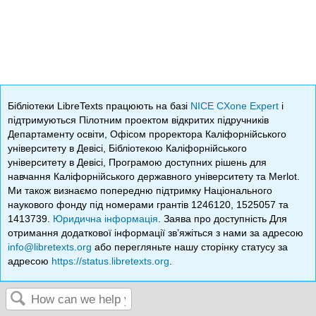
Бібліотеки LibreTexts працюють на базі
NICE CXone Expert
і
підтримуються Пілотним проектом відкритих підручників
Департаменту освіти, Офісом проректора Каліфорнійського
університету в Девісі, Бібліотекою Каліфорнійського
університету в Девісі, Програмою доступних рішень для
навчання Каліфорнійського державного університету та Merlot.
Ми також визнаємо попередню підтримку Національного
наукового фонду під номерами грантів 1246120, 1525057 та
1413739.
Юридична інформація
. Заява про доступність Для
отримання додаткової інформації зв’яжіться з нами за адресою
info@libretexts.org
або перегляньте нашу сторінку статусу за
адресою
https://status.libretexts.org
.