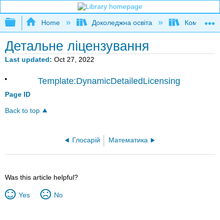
Expand/collapse global hierarchy
Home
Доколеджна освіта
Композиція
Детальне ліцензування
Last updated
Oct 27, 2022
Template:DynamicDetailedLicensing
Page ID
Back to top
Глосарій
Математика
Was this article helpful?
Yes
No