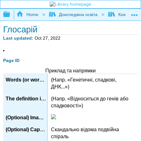
Expand/collapse global hierarchy
Home
Доколеджна освіта
Композиція
Глосарій
Last updated
Oct 27, 2022
Page ID
Приклад та напрямки
(Напр. «Генетичні, спадкові,
ДНК...»)
(Напр. «Відноситься до генів або
спадковості»)
Скандально відома подвійна
спіраль