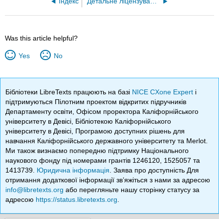
Індекс
Детальне ліцензування
Was this article helpful?
Yes
No
Бібліотеки LibreTexts працюють на базі
NICE CXone Expert
і
підтримуються Пілотним проектом відкритих підручників
Департаменту освіти, Офісом проректора Каліфорнійського
університету в Девісі, Бібліотекою Каліфорнійського
університету в Девісі, Програмою доступних рішень для
навчання Каліфорнійського державного університету та Merlot.
Ми також визнаємо попередню підтримку Національного
наукового фонду під номерами грантів 1246120, 1525057 та
1413739.
Юридична інформація
. Заява про доступність Для
отримання додаткової інформації зв’яжіться з нами за адресою
info@libretexts.org
або перегляньте нашу сторінку статусу за
адресою
https://status.libretexts.org
.