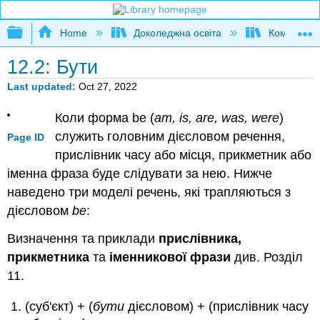
Expand/collapse global hierarchy
Home
Доколеджна освіта
Композиція
12.2: Бути
Last updated
Oct 27, 2022
Коли форма be (
am, is, are, was, were
)
служить головним дієсловом речення,
Page ID
прислівник часу або місця, прикметник або
іменна фраза буде слідувати за нею. Нижче
наведено три моделі речень, які трапляються з
дієсловом
be
:
Визначення та приклади
прислівника,
прикметника
та
іменникової фрази
див. Розділ
11.
(суб'єкт) + (
бути
дієсловом) + (прислівник часу