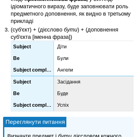
ідіоматичного виразу, буде заповнювати роль
предметного доповнення, як видно в третьому
прикладі
(суб'єкт) + (дієслово
бути
) + (доповнення
суб'єкта [іменна фраза])
Діти
Були
Ангели
Засідання
Буде
Успіх
Переглянути питання
Визначте предмет і
бути
дієсловом кожного