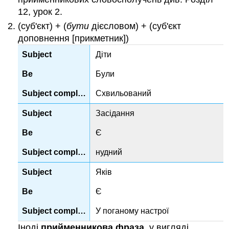
12, урок 2.
(суб'єкт) + (
бути
дієсловом) + (суб'єкт
доповнення [прикметник])
Діти
Були
Схвильований
Засідання
Є
нудний
Яків
Є
У поганому настрої
Іноді
прийменникова фраза,
у вигляді