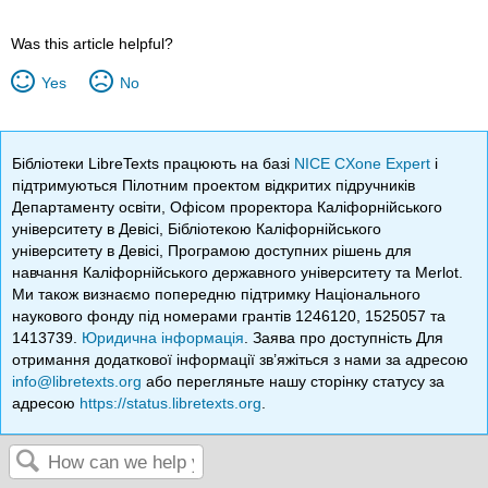
Was this article helpful?
Yes
No
Бібліотеки LibreTexts працюють на базі
NICE CXone Expert
і
підтримуються Пілотним проектом відкритих підручників
Департаменту освіти, Офісом проректора Каліфорнійського
університету в Девісі, Бібліотекою Каліфорнійського
університету в Девісі, Програмою доступних рішень для
навчання Каліфорнійського державного університету та Merlot.
Ми також визнаємо попередню підтримку Національного
наукового фонду під номерами грантів 1246120, 1525057 та
1413739.
Юридична інформація
. Заява про доступність Для
отримання додаткової інформації зв’яжіться з нами за адресою
info@libretexts.org
або перегляньте нашу сторінку статусу за
адресою
https://status.libretexts.org
.