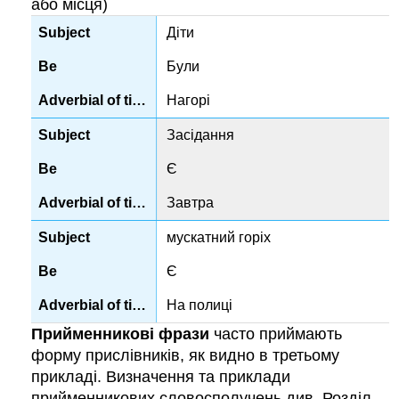
або місця)
Діти
Були
Нагорі
Засідання
Є
Завтра
мускатний горіх
Є
На полиці
Прийменникові фрази
часто приймають
форму прислівників, як видно в третьому
прикладі. Визначення та приклади
прийменникових словосполучень див. Розділ