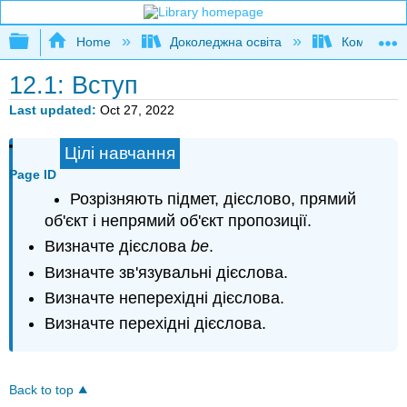
Expand/collapse global hierarchy
Home
Доколеджна освіта
Композиція
12.1: Вступ
Last updated
Oct 27, 2022
Цілі навчання
Page ID
Розрізняють підмет, дієслово, прямий
об'єкт і непрямий об'єкт пропозиції.
Визначте дієслова
be
.
Визначте зв'язувальні дієслова.
Визначте неперехідні дієслова.
Визначте перехідні дієслова.
Back to top