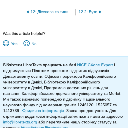
12: Дієслова та типи речень
12.2: Бути
Was this article helpful?
Yes
No
Бібліотеки LibreTexts працюють на базі
NICE CXone Expert
і
підтримуються Пілотним проектом відкритих підручників
Департаменту освіти, Офісом проректора Каліфорнійського
університету в Девісі, Бібліотекою Каліфорнійського
університету в Девісі, Програмою доступних рішень для
навчання Каліфорнійського державного університету та Merlot.
Ми також визнаємо попередню підтримку Національного
наукового фонду під номерами грантів 1246120, 1525057 та
1413739.
Юридична інформація
. Заява про доступність Для
отримання додаткової інформації зв’яжіться з нами за адресою
info@libretexts.org
або перегляньте нашу сторінку статусу за
адресою
https://status.libretexts.org
.