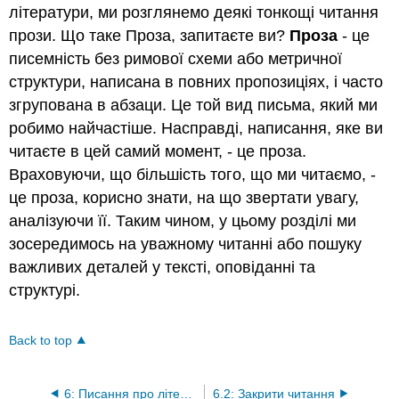
літератури, ми розглянемо деякі тонкощі читання
прози. Що таке Проза, запитаєте ви?
Проза
- це
писемність без римової схеми або метричної
структури, написана в повних пропозиціях, і часто
згрупована в абзаци. Це той вид письма, який ми
робимо найчастіше. Насправді, написання, яке ви
читаєте в цей самий момент, - це проза.
Враховуючи, що більшість того, що ми читаємо, -
це проза, корисно знати, на що звертати увагу,
аналізуючи її. Таким чином, у цьому розділі ми
зосередимось на уважному читанні або пошуку
важливих деталей у тексті, оповіданні та
структурі.
Back to top
6: Писання про літературу - аналіз прози
6.2: Закрити читання