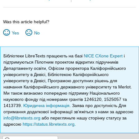
Was this article helpful?
Yes
No
Бібліотеки LibreTexts працюють на базі
NICE CXone Expert
і
підтримуються Пілотним проектом відкритих підручників
Департаменту освіти, Офісом проректора Каліфорнійського
університету в Девісі, Бібліотекою Каліфорнійського
університету в Девісі, Програмою доступних рішень для
навчання Каліфорнійського державного університету та Merlot.
Ми також визнаємо попередню підтримку Національного
наукового фонду під номерами грантів 1246120, 1525057 та
1413739.
Юридична інформація
. Заява про доступність Для
отримання додаткової інформації зв’яжіться з нами за адресою
info@libretexts.org
або перегляньте нашу сторінку статусу за
адресою
https://status.libretexts.org
.