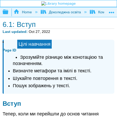
Expand/collapse global hierarchy
Home
Доколеджна освіта
Композиція
6.1: Вступ
Last updated
Oct 27, 2022
Цілі навчання
Page ID
Зрозумійте різницю між конотацією та
позначенням.
Визначте метафори та імілі в тексті.
Шукайте повторення в тексті.
Пошук зображень у тексті.
Вступ
Тепер, коли ми перейшли до основ читання