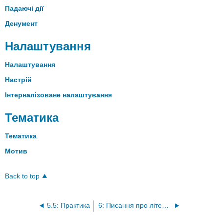
Падаючі дії
Денумент
Налаштування
Налаштування
Настрій
Інтерналізоване налаштування
Тематика
Тематика
Мотив
Back to top
5.5: Практика
6: Писання про літературу - аналіз прози