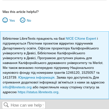
Was this article helpful?
Yes
No
Бібліотеки LibreTexts працюють на базі
NICE CXone Expert
і
підтримуються Пілотним проектом відкритих підручників
Департаменту освіти, Офісом проректора Каліфорнійського
університету в Девісі, Бібліотекою Каліфорнійського
університету в Девісі, Програмою доступних рішень для
навчання Каліфорнійського державного університету та Merlot.
Ми також визнаємо попередню підтримку Національного
наукового фонду під номерами грантів 1246120, 1525057 та
1413739.
Юридична інформація
. Заява про доступність Для
отримання додаткової інформації зв’яжіться з нами за адресою
info@libretexts.org
або перегляньте нашу сторінку статусу за
адресою
https://status.libretexts.org
.