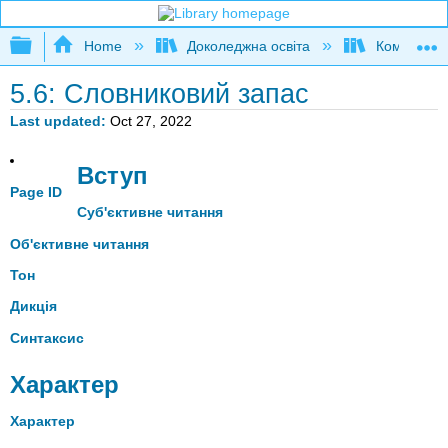
Expand/collapse global hierarchy
Home
Доколеджна освіта
Композиція
5.6: Словниковий запас
Last updated
Oct 27, 2022
Вступ
Page ID
Суб'єктивне читання
Об'єктивне читання
Тон
Дикція
Синтаксис
Характер
Характер