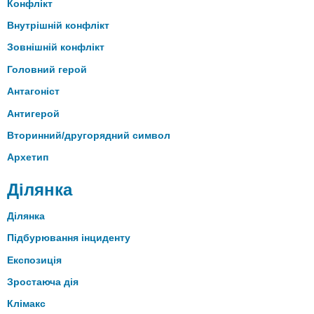
Конфлікт
Внутрішній конфлікт
Зовнішній конфлікт
Головний герой
Антагоніст
Антигерой
Вторинний/другорядний символ
Архетип
Ділянка
Ділянка
Підбурювання інциденту
Експозиція
Зростаюча дія
Клімакс