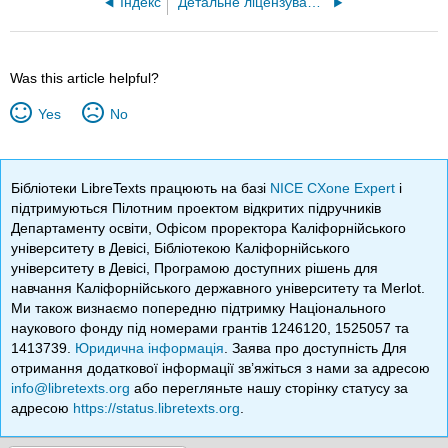
Індекс
Детальне ліцензування
Was this article helpful?
Yes
No
Бібліотеки LibreTexts працюють на базі
NICE CXone Expert
і
підтримуються Пілотним проектом відкритих підручників
Департаменту освіти, Офісом проректора Каліфорнійського
університету в Девісі, Бібліотекою Каліфорнійського
університету в Девісі, Програмою доступних рішень для
навчання Каліфорнійського державного університету та Merlot.
Ми також визнаємо попередню підтримку Національного
наукового фонду під номерами грантів 1246120, 1525057 та
1413739.
Юридична інформація
. Заява про доступність Для
отримання додаткової інформації зв’яжіться з нами за адресою
info@libretexts.org
або перегляньте нашу сторінку статусу за
адресою
https://status.libretexts.org
.