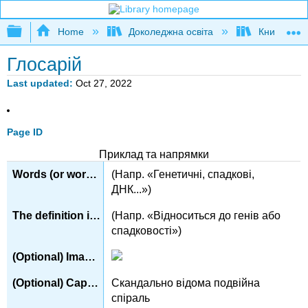
Expand/collapse global hierarchy
Home
Доколеджна освіта
Книга: Осн
Глосарій
Last updated
Oct 27, 2022
Page ID
Приклад та напрямки
(Напр. «Генетичні, спадкові,
ДНК...»)
(Напр. «Відноситься до генів або
спадковості»)
Скандально відома подвійна
спіраль