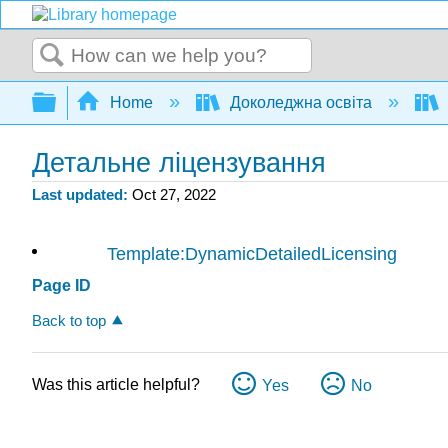
Search
Expand/collapse global hierarchy
Home
Доколеджна освіта
Детальне ліцензування
Last updated
Oct 27, 2022
Template:DynamicDetailedLicensing
Page ID
Back to top
Was this article helpful?
Yes
No