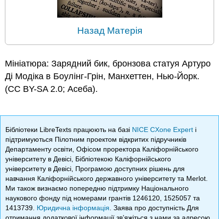
Назад Матерія
Мініатюра: Зарядний бик, бронзова статуя Артуро
Ді Модіка в Боулінг-Грін, Манхеттен, Нью-Йорк.
(CC BY-SA 2.0; Асеба).
Бібліотеки LibreTexts працюють на базі
NICE CXone Expert
і
підтримуються Пілотним проектом відкритих підручників
Департаменту освіти, Офісом проректора Каліфорнійського
університету в Девісі, Бібліотекою Каліфорнійського
університету в Девісі, Програмою доступних рішень для
навчання Каліфорнійського державного університету та Merlot.
Ми також визнаємо попередню підтримку Національного
наукового фонду під номерами грантів 1246120, 1525057 та
1413739.
Юридична інформація
. Заява про доступність Для
отримання додаткової інформації зв’яжіться з нами за адресою