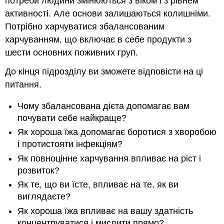
потреби людини змінюються з віком і з рівнем
активності. Але основи залишаються колишніми.
Потрібно харчуватися збалансованим
харчуванням, що включає в себе продукти з
шести основних поживних груп.
До кінця підрозділу ви зможете відповісти на ці
питання.
Чому збалансована дієта допомагає вам
почувати себе найкраще?
Як хороша їжа допомагає боротися з хворобою
і протистояти інфекціям?
Як повноцінне харчування впливає на ріст і
розвиток?
Як те, що ви їсте, впливає на те, як ви
виглядаєте?
Як хороша їжа впливає на вашу здатність
концентруватися і мислити прямо?