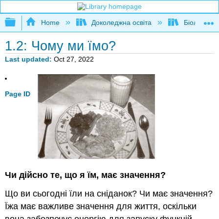
Expand/collapse global hierarchy
Home
Доколеджна освіта
Біологія л
1.2: Чому ми їмо?
Last updated
Oct 27, 2022
Page ID
Чи дійсно те, що я їм, має значення?
Що ви сьогодні їли на сніданок? Чи має значення?
Їжа має важливе значення для життя, оскільки