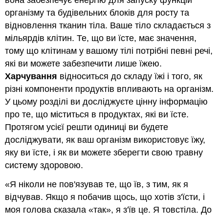
вона забезпечує енергію для запуску функцій
організму та будівельних блоків для росту та
відновлення тканин тіла. Ваше тіло складається з
мільярдів клітин. Те, що ви їсте, має значення,
тому що клітинам у вашому тілі потрібні певні речі,
які ви можете забезпечити лише їжею.
Харчування
відноситься до складу їжі і того, як
різні компоненти продуктів впливають на організм.
У цьому розділі ви досліджуєте цінну інформацію
про те, що міститься в продуктах, які ви їсте.
Протягом усієї решти одиниці ви будете
досліджувати, як ваш організм використовує їжу,
яку ви їсте, і як ви можете зберегти свою травну
систему здоровою.
«Я ніколи не пов'язував те, що їв, з тим, як я
відчував. Якщо я побачив щось, що хотів з'їсти, і
моя голова сказала «так», я з'їв це. Я товстіла. До