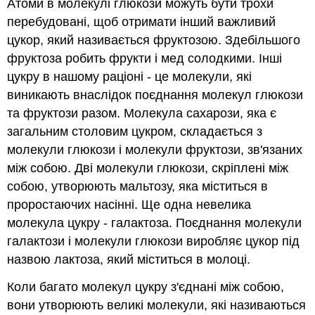
Атоми в молекулі глюкози можуть бути трохи
перебудовані, щоб отримати інший важливий
цукор, який називається фруктозою. Здебільшого
фруктоза робить фрукти і мед солодкими. Інші
цукру в нашому раціоні - це молекули, які
виникають внаслідок поєднання молекул глюкози
та фруктози разом. Молекула сахарози, яка є
загальним столовим цукром, складається з
молекули глюкози і молекули фруктози, зв'язаних
між собою. Дві молекули глюкози, скріплені між
собою, утворюють мальтозу, яка міститься в
проростаючих насінні. Ще одна невелика
молекула цукру - галактоза. Поєднання молекули
галактози і молекули глюкози виробляє цукор під
назвою лактоза, який міститься в молоці.
Коли багато молекул цукру з'єднані між собою,
вони утворюють великі молекули, які називаються