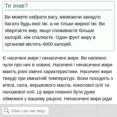
Ти знав?
Ви можете набрати вагу, вживаючи занадто
багато будь-якої їжі, а не тільки жирної їжі. Ви
зберігаєте жир, якщо споживаєте більше
калорій, ніж спалюєте. Один фунт жиру в
організмі містить 4000 калорій.
Є насичені жири і ненасичені жири. Ви напевно
чули про них в новині. Насичені і ненасичені жири
мають різні хімічні характеристики. Насичені жири
тверді при кімнатній температурі. Вони походять з
м'яса, сала, вершкового масла, кокосової олії та
пальмової олії. Ці жири повинні бути дуже
обмежені у вашому раціоні. Ненасичені жири рідкі
кімнатної температури. Це продукти рослин, таких
як оливки, арахіс, кукурудза, соя та сафлор.