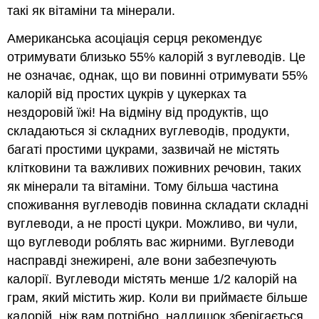
такі як вітаміни та мінерали.
Американська асоціація серця рекомендує
отримувати близько 55% калорій з вуглеводів. Це
не означає, однак, що ви повинні отримувати 55%
калорій від простих цукрів у цукерках та
нездоровій їжі! На відміну від продуктів, що
складаються зі складних вуглеводів, продукти,
багаті простими цукрами, зазвичай не містять
клітковини та важливих поживних речовин, таких
як мінерали та вітаміни. Тому більша частина
споживання вуглеводів повинна складати складні
вуглеводи, а не прості цукри. Можливо, ви чули,
що вуглеводи роблять вас жирними. Вуглеводи
насправді знежирені, але вони забезпечують
калорії. Вуглеводи містять менше 1/2 калорій на
грам, який містить жир. Коли ви приймаєте більше
калорій, ніж вам потрібно, надлишок зберігається