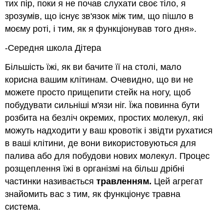
тих пір, поки я не почав слухати своє тіло, я
зрозумів, що існує зв'язок між тим, що пішло в
моєму роті, і тим, як я функціонував того дня».
-Середня школа Дітера
Більшість їжі, як ви бачите її на столі, мало
корисна вашим клітинам. Очевидно, що ви не
можете просто прищепити стейк на ногу, щоб
побудувати сильніші м'язи ніг. Їжа повинна бути
розбита на безліч окремих, простих молекул, які
можуть надходити у ваш кровотік і звідти рухатися
в ваші клітини, де вони використовуються для
палива або для побудови нових молекул. Процес
розщеплення їжі в організмі на більш дрібні
частинки називається
травленням.
Цей агрегат
знайомить вас з тим, як функціонує травна
система.