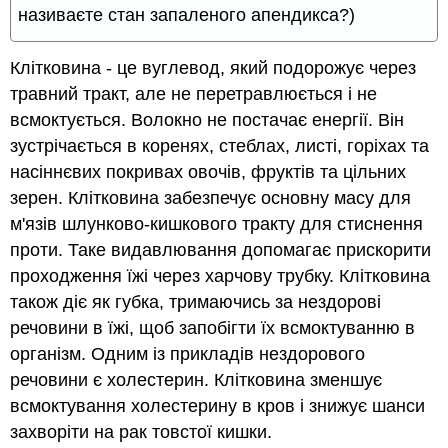
називаєте стан запаленого апендикса?)
Клітковина - це вуглевод, який подорожує через
травний тракт, але не перетравлюється і не
всмоктується. Волокно не постачає енергії. Він
зустрічається в коренях, стеблах, листі, горіхах та
насіннєвих покривах овочів, фруктів та цільних
зерен. Клітковина забезпечує основну масу для
м'язів шлунково-кишкового тракту для стиснення
проти. Таке видавлювання допомагає прискорити
проходження їжі через харчову трубку. Клітковина
також діє як губка, тримаючись за нездорові
речовини в їжі, щоб запобігти їх всмоктуванню в
організм. Одним із прикладів нездорового
речовини є холестерин. Клітковина зменшує
всмоктування холестерину в кров і знижує шанси
захворіти на рак товстої кишки.