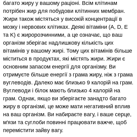
багато жиру у вашому раціоні. Всім клітинам
потрібен жир для побудови клітинних мембран.
Жири також містяться у високій концентрації в
мозку і нервових клітиках. Деякі вітаміни (A, D, E
та K) є жиророзчинними, а це означає, що ваш
організм зберігає надлишкову кількість цих
вітамінів у вашому жирі. Тому цих вітамінів більше
міститься в продуктах, які містять жири. Жири є
основним запасом енергії для організму. Ви
отримуєте більше енергії з грама жиру, ніж з грама
вуглеводів. Далеко має близько 9 калорій на грам.
Вуглеводи і білок мають близько 4 калорій на
грам. Однак, якщо ви зберігаєте занадто багато
жиру в організмі, це може мати негативний вплив
на ваш організм. Ви набираєте вагу, і ваше серце,
м'язи та суглоби повинні працювати важче, щоб
перемістити зайву вагу.